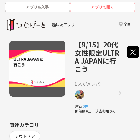
アプリを入手
アプリで開く
全国
趣味友アプリ
【9/15】20代
女性限定ULTR
A JAPANに行
こう
1 人がメンバー
評価
0件
開催数 0回
過去参加 0人
関連カテゴリ
アウトドア