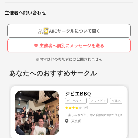
主催者へ問い合わせ
AIにサークルについて聞く
💬 主催者へ個別にメッセージを送る
※内容は他の参加者には公開されません
あなたへのおすすめサークル
ジビエBBQ
バーベキュー
アウトドア
グルメ・料理全般
★
★
★
★
★
1件
東京都