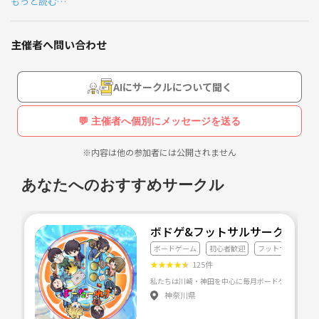
もっと読む…
気軽にフットサルをしたくてこの度サークルを立ち上げました！
登山
活動場所は私の住まいと絡めて内房線沿いを考えています。
フットサルなどの運動
主催者へ問い合わせ
（硬式テニスもしたいですがメインはフットサルで行くつもりです）
ドライブ（車あるので）
設立したばかりなので初期メンバー及び管理メンバーを大募集中です！
AIにサークルについて聞く
友達作り🤝
経験の有無は問いませんのでご興味ある方は是非ともご連絡の方お待ち
フェス、ライブに行く
💬 主催者へ個別にメッセージを送る
しております。
ラーメン食べること
※内容は他の参加者には公開されません
皆さんで楽しいサークルを創っていきたいと考えておりますのでどうぞ
キャンプしたい
よろしくお願いします🙇🏻
あなたへのおすすめサークル
などいろんなこと興味あります！
ボドゲ&フットサルサークル 初
ボードゲーム
初心者歓迎
フットサル
よろしくお願いします🤲
★
★
★
★
★
125件
神奈川県