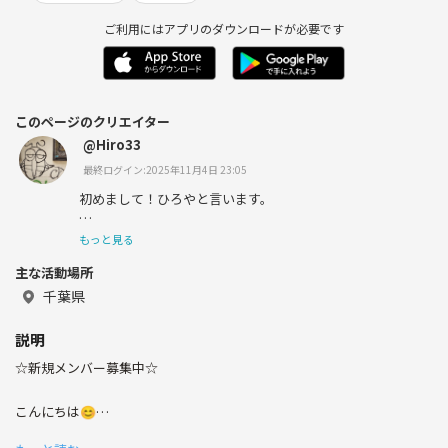
ご利用にはアプリのダウンロードが必要です
このページのクリエイター
@Hiro33
最終ログイン:2025年11月4日 23:05
初めまして！ひろやと言います。
社外人になって千葉の方にきました。
もっと見る
主な活動場所
千葉県
説明
〈やりたいこと,趣味〉
☆新規メンバー募集中☆
こんにちは😊
筋トレ
25歳ひろです！