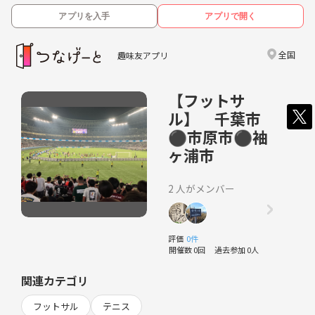
アプリを入手
アプリで開く
全国
趣味友アプリ
【フットサ
ル】 千葉市
⚫︎市原市⚫︎袖
ヶ浦市
2 人がメンバー
評価
0件
開催数 0回
過去参加 0人
関連カテゴリ
フットサル
テニス