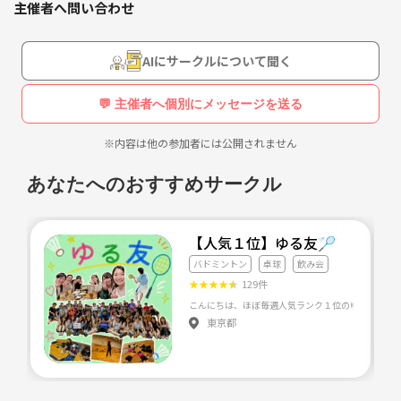
主催者へ問い合わせ
・基本的に試合中心の活動の為、ルールのわかる方
・楽しくバドミントンできる方
・20代〜30代前半までの方
AIにサークルについて聞く
【流れ】
準備・基礎打ち→ダブルスゲーム→片付け
💬 主催者へ個別にメッセージを送る
※内容は他の参加者には公開されません
あなたへのおすすめサークル
【人気１位】ゆる友🏸
バドミントン
卓球
飲み会
★
★
★
★
★
129件
東京都