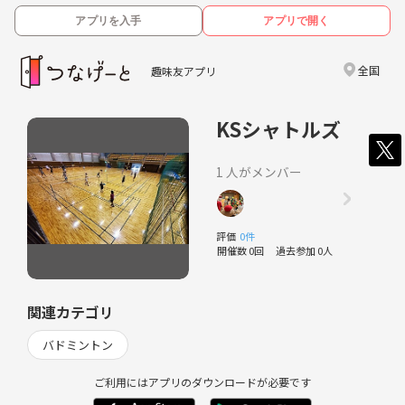
アプリを入手
アプリで開く
全国
趣味友アプリ
KSシャトルズ
1 人がメンバー
評価
0件
開催数 0回
過去参加 0人
関連カテゴリ
バドミントン
ご利用にはアプリのダウンロードが必要です