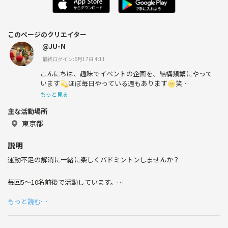
このページのクリエイター
@JU-N
最終ログイン:6月17日 4:11
こんにちは、趣味でイベントの企画を、結構頻繁にやって
います💫ほぼ毎日やっている週もあります🌝笑
もっと見る
主な活動場所
学生時代って、部活がない日にも、部室に行っていません
東京都
でしたか❓部室で勉強したり、スマブラやったり(>_<)
説明
運動不足の解消に一緒に楽しくバドミントンしませんか？
だべったり、運動したり、恋したり、そんな仕事が終わっ
たら、毎日寄りたいコミュニティを目指してます🐬
毎回5〜10名前後で活動しています。
メンバーはバド歴は中高どちらかの部活経験者が多く、出身は地元から
もっと読む…
県外出身まで幅広く在籍しています。
【募集する方】