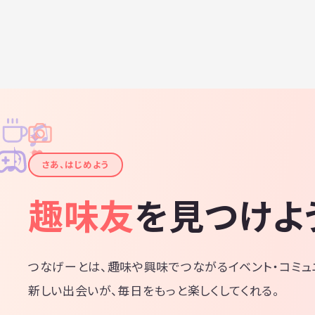
♫
✧
✦
✦
♪
✧
さあ、はじめよう
趣味友
を見つけよ
つなげーとは、趣味や興味でつながるイベント・コミュ
新しい出会いが、毎日をもっと楽しくしてくれる。