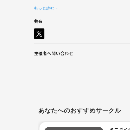
もっと読む…
車種は排気量は問いませんが、
初心者さんもいるので
共有
思いやりのある運転ができる方を
募集しています♫
◯バイク
・SR400
よろしくお願いします。
主催者へ問い合わせ
・エストレヤ
◯アウトドア
・ほぼソロ用グッズのみ
あなたへのおすすめサークル
ミニバイ