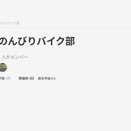
びりバイク部
のんびりバイク部
1 人がメンバー
評価
0件
開催数 0回
過去参加 0人