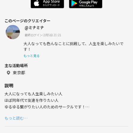
このページのクリエイター
@ミナミナ
最終ログイン:2月5日 21:21
大人なっても色んなことに挑戦して、人生を楽しみたいで
す！
もっと見る
主な活動場所
東京都
説明
大人になっても人生楽しみたい人
ほぼ同年代で友達を作りたい人
ゆるゆる繋がりたい人のためのサークルです！
初めてのことも皆で挑戦すれば楽しめる！
もっと読む…
カラオケ・飲み会・ピクニックなど、ほぼ同年代で楽しみましょう(•ө•)
♡