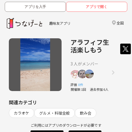
アプリを入手
アプリで開く
全国
趣味友アプリ
アラフィフ生
活楽しもう
3 人がメンバー
評価
0件
開催数 1回
過去参加 6人
関連カテゴリ
カラオケ
グルメ・料理全般
飲み会
ご利用にはアプリのダウンロードが必要です