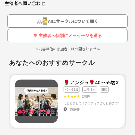
主催者へ問い合わせ
AIにサークルについて聞く
💬 主催者へ個別にメッセージを送る
※内容は他の参加者には公開されません
あなたへのおすすめサークル
🌹アンジュ🌹40～55歳の友達
40～55歳
カラオケ
BBQ
★
★
★
★
★
538件
東京都