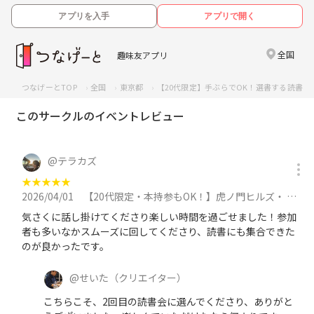
アプリを入手
アプリで開く
全国
趣味友アプリ
つなげーとTOP
全国
東京都
【20代限定】手ぶらでOK！選書する読書会
このサークルのイベントレビュー
@
テラカズ
★
★
★
★
★
2026/04/01
【20代限定・本持参もOK！】虎ノ門ヒルズ・ 物語が沸き立つmagma booksを散策・カフェで本を読む時間をつくろうに参加
気さくに話し掛けてくださり楽しい時間を過ごせました！参加
者も多いなかスムーズに回してくださり、読書にも集合できた
のが良かったです。
@
せいた
（クリエイター）
こちらこそ、2回目の読書会に選んでくださり、ありがと