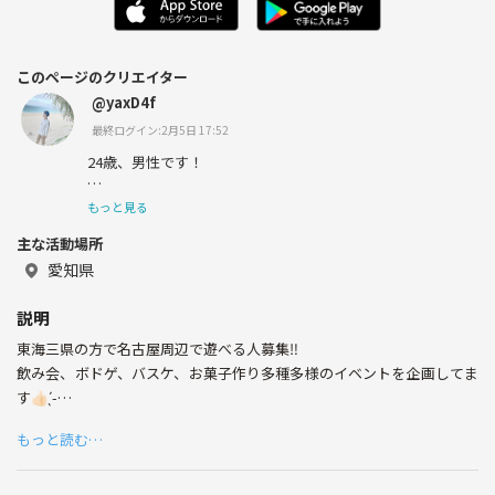
このページのクリエイター
@yaxD4f
最終ログイン:2月5日 17:52
24歳、男性です！
多くの人と交流したいと思ってます😆
もっと見る
主な活動場所
趣味はゲーム🎮、料理🍳、旅行✈️、アニメです
愛知県
趣味が合う人は是非とも交流してください☺️
説明
定期的に色んなイベントも企画してます🤚
東海三県の方で名古屋周辺で遊べる人募集‼️
沢山の人交流したい人は誰でも大歓迎です‼️
飲み会、ボドゲ、バスケ、お菓子作り多種多様のイベントを企画してま
す︎👍🏻 ̖́-
興味がある方は友達になってください😊✨️✨️
20代～30代中心のコミュニティを作るのを目標で活動してます‼️
もっと読む…
社会人になって新しい友達欲しい方や色々経験したい方は是非とも参加
してください😊