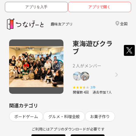
アプリを入手
アプリで開く
全国
趣味友アプリ
東海遊びクラ
ブ
2 人がメンバー
★
★
★
★
★
3件
開催数 4回
過去参加 7人
関連カテゴリ
ボードゲーム
グルメ・料理全般
お菓子作り
ご利用にはアプリのダウンロードが必要です