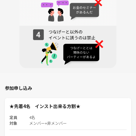
★当サークル既存参加者チケット割★
1000円➕つなげーと参加費500円
★インスタラクター割★
500円➕つなげーと参加費用
※インストできる方が不足しています
先着4名でインストとボドゲ持参
頂ける方を募集しています。
条件は過去インスト経験者
30分以内のゲームを
参加申し込み
持参頂ける方となります。
★先着4名 インスト出来る方割★
キャンセルポリシーは
前日までのキャンセルは返金に設定しています。
定員
4名
対象
メンバー+非メンバー
★今回のゲーム内容★