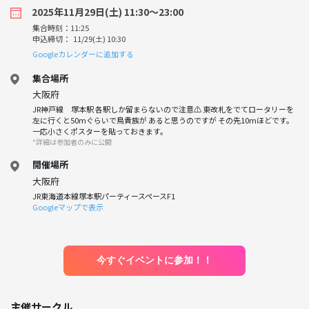
2025年11月29日(土) 11:30〜23:00
集合時刻：11:25
申込締切： 11/29(土) 10:30
Googleカレンダーに追加する
集合場所
大阪府
JR神戸線 塚本駅 各駅しか留まらないので注意⚠️ 東改札をでてロータリーを
左に行くと50mぐらいで鳥貴族が あると思うのですが その先10mほどです。
一応小さくポスターを貼っておきます。
*詳細は参加者のみに公開
開催場所
大阪府
JR東海道本線塚本駅パーティースペースF1
Googleマップで表示
今すぐイベントに参加！！
主催サークル