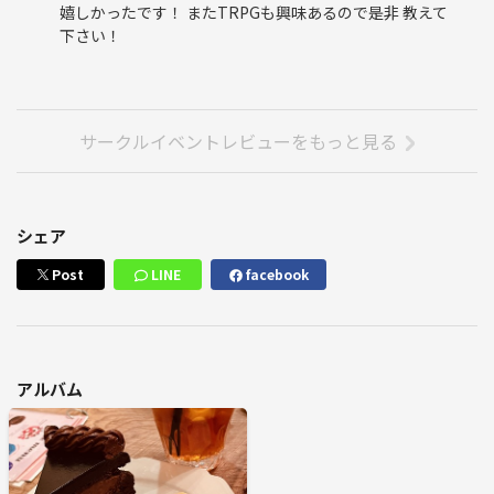
こちらのイベントを
嬉しかったです！ またTRPGも興味あるので是非 教えて
開催させて頂いていますが
下さい！
アニメ好きさん以外の方も
多く参加頂く予定です。
途中退場可能
サークルイベントレビューをもっと見る
過度なナンパ行為 勧誘ダメ！
バーカウンターでお酒飲んで
シェア
喋ってるだけ歓迎！
Post
LINE
facebook
他でボードゲームを主催している方の
勧誘目的の参加 歓迎です！
適度な飲酒は可能です
アルバム
ただし インストラクターの判断に
よっては参加をお断りする場合があります
暴言・暴力・誹謗中傷は退室願います。
その際に参加費の返却はありません