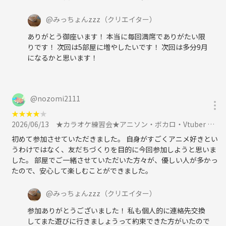
絶対お酒飲みません！前回の反省を活かして
@
みっちょんzzz
（クリエイター）
★パーティールームにある無料な物
ありがとう御座います！ 本当に毎回満席でありがたい限
りです！ 次回は5部屋に増やしたいです！ 次回は多分9月
ウォーターサーバー
になるかと思います！
Wi-Fi環境あり
テレビ2台有り
@
nozomi2111
★
★
★
★
★
調理器具一式 グラス 皿あり
2026/06/13
★カラオケ練習会★アニソン・ボカロ・Vtuber サブカル縛り 6月13日土に参加
初めて参加させていただきました。 自身がすごくアニメ好きとい
★もちろん食べ物飲み物持ち込み可です！
うわけではなく、友だちづくりを目的に今回参加しようと思いま
(アルコールも大丈夫です)
した。 部屋でご一緒させていただいた方々が、優しい人が多かっ
目の前にスーパーあり．コンビニ徒歩1分にあり
たので、安心して楽しむことができました。
⚠️注意事項
@
みっちょんzzz
（クリエイター）
つなげーとの設定上
参加ありがとうございました！ 私も個人的に連絡先交換
アニメオフ会のカテゴリーから
してまた遊びに行きましょうって約束できた方がいたので