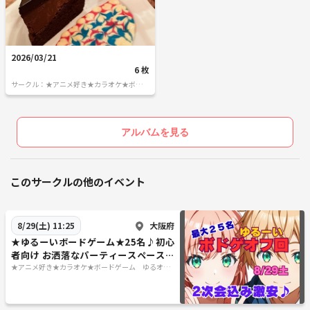
以上ですが 緩く楽しみましょう！
質問等ありましたら
コメント下さい！
2026/03/21
6 枚
サークル：★アニメ好き★カラオケ★ボード
ゲーム ゆるオタさんの交流の広場
★★★Q &A★★★★
アルバムを見る
Q食べもの 飲みもの食べは持ち込みですか？
A はい 1分のところにスーパーがあります
セルフで買い出しお願いします
このサークルの他のイベント
揉め事がないよう割り勘などは
ご遠慮下さい
★前回は19:00から皆さんアルコールや
大阪府
8/29(土) 11:25
食べものを皆さんで買いに
★ゆるーいボードゲーム★25名♪初心
者向け お洒落なパーティースペースで
行ってらっしゃいました。
♪2次会込み 8月29日土曜日 🔰大歓
★アニメ好き★カラオケ★ボードゲーム ゆるオタ
さんの交流の広場
迎
Q連絡先の交換はOKですか？