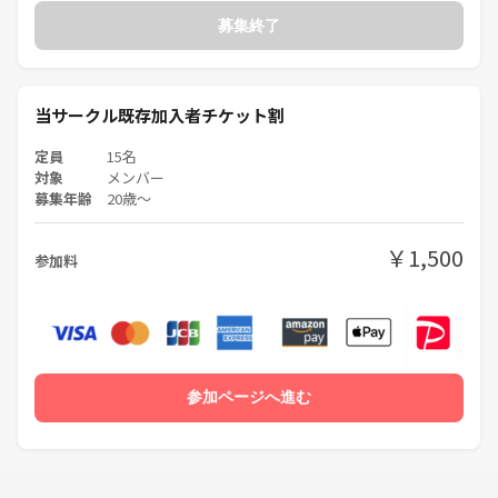
ボドゲ好き特別セレクション
募集終了
★もちろん 持ち込み可です！
当サークル既存加入者チケット割
家に買って積みゲーになっているものなど
定員
15名
大人数でしかできないものなど
対象
メンバー
募集年齢
20歳〜
是非 お持ち下さい
※時間に限りがございますので
取説を読まなくてもインストできる
￥1,500
参加料
方に限ります。ご理解下さい。
参加に際にタイトルをコメント頂けると
有り難いです。
必ず出来るとは今の段階ではお約束できない
ので事前にご理解下さい
参加ページへ進む
★タイムスケジュール
11:30受付開始