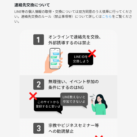
今回も前回同様
連絡先交換について
比較的軽いゲームをご用意させて
LINE等の個人情報の取得・交換については双方同意のうえ慎重に行ってくださ
頂く予定です。
い。連絡先交換のルール（禁止事項等）について詳しくは
こちら
をご覧くださ
い。
他のイベントにはない交流会的な時間をお約束
させて頂きます。
★またそのまま キッチン付きのパーティー
スペースのため19:00からは
一旦 乾杯と交流会を設けようと
考えております。その後22:30まで
はボードゲームなど自由にお過ごし下さい。
★参加費 初参加チケット★
1000円➕つなげーと参加費
つなげーと参加費はVIP等の条件で金額が違う 場合がありますので
各自確認お願いします