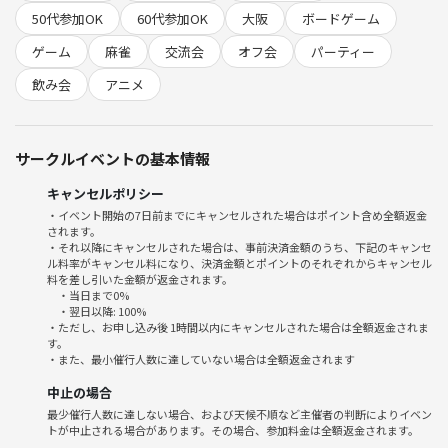
JR東海道本線塚本駅(梅田から1駅)
50代参加OK
60代参加OK
大阪
ボードゲーム
各駅しか止まりません
ゲーム
麻雀
交流会
オフ会
パーティー
パーティスペース スマイル
飲み会
アニメ
受付 11:30 終了 22:30
サークルイベントの基本情報
キャンセルポリシー
前回の第1回は 満員御礼 ありがとうございます！
・イベント開始の7日前までにキャンセルされた場合はポイント含め全額返金
されます。
・それ以降にキャンセルされた場合は、事前決済金額のうち、下記のキャンセ
参加者25名 女性4名 男性21名でした。
ル料率がキャンセル料になり、決済金額とポイントのそれぞれからキャンセル
初参加 17名でした。
料を差し引いた金額が返金されます。
・当日まで0%
・翌日以降: 100%
25人ほど収容出来るキッチン付きの
・ただし、お申し込み後 1時間以内にキャンセルされた場合は全額返金されま
す。
レンタルルームを終日貸し切っています。
・また、最小催行人数に達していない場合は全額返金されます
当サークルに参加に方は大半が初めての方で
中止の場合
最少催行人数に達しない場合、および天候不順など主催者の判断によりイベン
トが中止される場合があります。その場合、参加料金は全額返金されます。