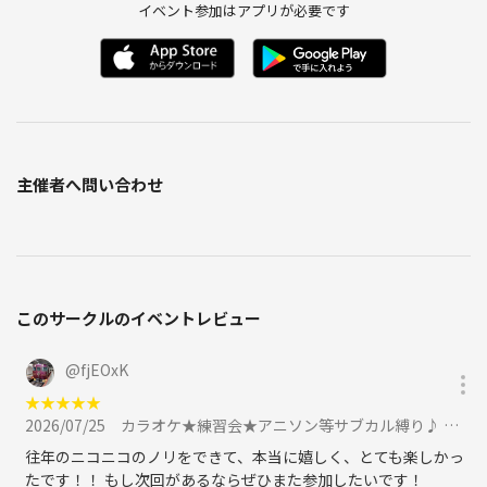
イベント参加はアプリが必要です
12:00ボードゲーム開始
19:00その場で2次会 乾杯
19:30 DJとVJ練習中の見習いさんによる
パーティータイム
主催者へ問い合わせ
20:30 自由行動
22:30解散
前回は2次会が楽しすぎて
このサークルのイベントレビュー
飲みすぎて幹事自身が途中退場して
申し訳なかったです。
@
fjEOxK
その後も残られて最終まで
★
★
★
★
★
パーティーが開催され続けたと
2026/07/25
カラオケ★練習会★アニソン等サブカル縛り♪ 前回26名参加★ 部屋変えで同じ曲歌うえる！に参加
後ほど伺います ちょっとホッと
致しました。
往年のニコニコのノリをできて、本当に嬉しく、とても楽しかっ
今回は気をつけます→今回は19:00までは
たです！！ もし次回があるならぜひまた参加したいです！