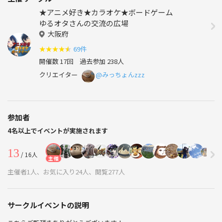
★アニメ好き★カラオケ★ボードゲーム
ゆるオタさんの交流の広場
大阪府
★
★
★
★
★
69件
開催数 17回
過去参加 238人
クリエイター
@みっちょんzzz
参加者
4名以上でイベントが実施されます
13
/ 16人
主催
主催者1人、お気に入り24人、閲覧277人
サークルイベントの説明