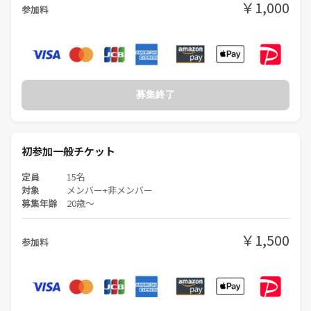
￥1,000
参加料
A卓
・ワクワク相性診断
・スマホアプリ 雀魂(充電器要)
・犯人は踊る
・操り人形
募集終了
・チーズは誰が食べた
・まっぷたつツートンソール
・ゴキブリポーカー
・コトバテール
初参加一般チケット
B卓
定員
15名
・人にやさしくなるゲーム
対象
メンバー+非メンバー
・オジサンメッセージ
募集年齢
20歳〜
・メンヘラオジサンメッセージ
・ことば落とし
￥1,500
・きみのゆるいタロット占いがわたしを癒やし てくれるから
参加料
・推しの尊さを語る君と知ったかぶりの私へ
C卓
ハゲタカ