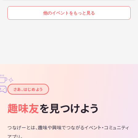
私が開催しているカラオケ ボードゲーム
コスプレ アニソンのクラブなどで
他のイベントをもっと見る
でた利益はリピーター様に全て還元させて
頂いております。ご理解下さい。
Q &A 当日やるゲームはどうやって決めますか？
A 基本 私かインストラクターが
プレゼンをして興味のあるゲームに
参加して頂く形になります。
プレゼンしたい方 大いに歓迎します！
✧
✦
さあ、はじめよう
趣味友
を見つけよう
つなげーとは、趣味や興味でつながるイベント・コミュニティ
アプリ。