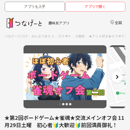
アプリを入手
アプリで開く
全国
趣味友アプリ
つなげーとTOP
みんなであそぶ
カラオケ
大阪府
★アニメ好き★カラオケ★
★第2回ボードゲーム★雀魂★交流メインオフ会 11
月29日土曜 初心者🔰大歓迎🔰前回満員御礼！