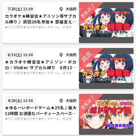
Aはい 両者が承認済みであれば
大阪府
7/25(土) 11:30
19:00からはパーティータイム
カラオケ★練習会★アニソン等サブカ
なのでその時に交換頂ければ
ル縛り♪ 前回26名参加★ 部屋変えで
名札📛もつけて頂きます
同じ曲歌うえる！
★アニメ好き★カラオケ★ボードゲーム ゆるオタ
さんの交流の広場
Qたまに 休憩がしたいです
大阪府
6/13(土) 11:30
A前回はガチっぽい人はずっとゲームに参加
★カラオケ練習会★アニソン・ボカ
されていましたがキッチンは飲み食べ自由
ロ・Vtuber サブカル縛り 6月13日
ですので自分のペースで休憩して下さい
土
★アニメ好き★カラオケ★ボードゲーム ゆるオタ
さんの交流の広場
Qタバコは吸えますか？
Aいいえ 終日禁煙とさせて頂いてます。
大阪府
4/25(土) 11:30
★ゆるーいボードゲーム★25名♪最大
12時間 お洒落なパーティースペースで
Q主催は営利目的ですか？
♪ 4月25日土曜日 🔰大歓迎
★アニメ好き★カラオケ★ボードゲーム ゆるオタ
さんの交流の広場
A赤字です、、、