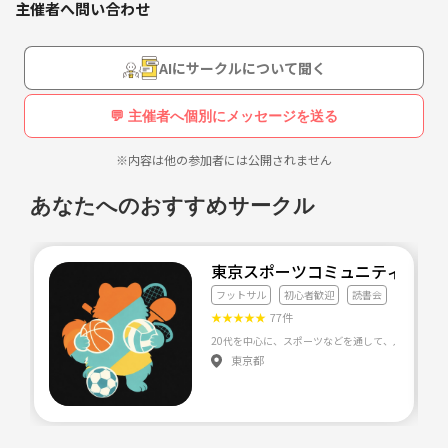
裏側のドリンク作りから、
主催者へ問い合わせ
みんな大歓迎！
プレー側の大切の両方を知っている数少ない選手かと。笑
ポジションはずっと3pointシューターしてました。
新しい友達を作りたい人、集まれー🔥✨
AIにサークルについて聞く
シュート教えるのは上手ですたぶん
Instagramも貼っておくのでどんなひとか覗きに来てくだ
【サークルのテーマ】
さいね😇
💬 主催者へ個別にメッセージを送る
目指すは関西一楽しい場所！
——
作りたてのサークルなので、まずは20人の人数を目指しています。力を
※内容は他の参加者には公開されません
かしていただけると嬉しいです🙇‍♀️✨
あなたへのおすすめサークル
お初のひとも
楽しめる雰囲気を大事にしています。
東京スポーツコミュニティ🏃‍♂️
地方から来たばかりの人も、新しい友達を作るチャンスです🤝
フットサル
初心者歓迎
読書会
★
★
★
★
★
77件
例えば、、、
バスケの募集🏀⛹️
東京都
【 募集対象 】
* 初心者の方：バスケに興味あるけど、どう始めたらいいかわからな
い…そんなあなた、ぜひ来てください！女性には優しく、触れたら罰ゲ