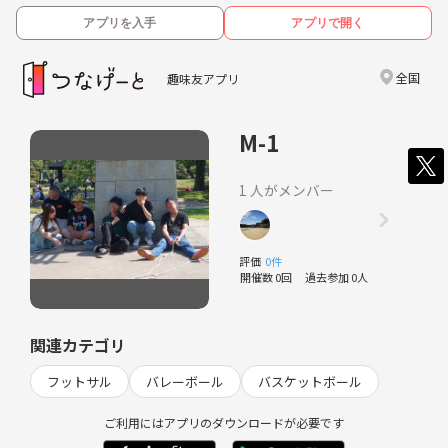
アプリを入手
アプリで開く
全国
趣味友アプリ
M-1
1 人がメンバー
評価
0件
開催数 0回
過去参加 0人
関連カテゴリ
フットサル
バレーボール
バスケットボール
ご利用にはアプリのダウンロードが必要です