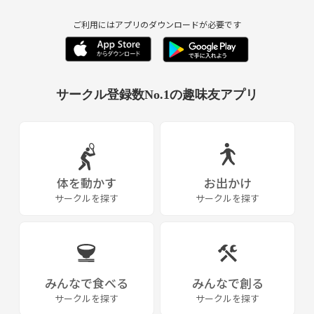
ームのジェントル精神でいきます。笑
ご利用にはアプリのダウンロードが必要です
* 経験者の方：バスケが得意なあなた！！バスケ始めたたてのサポート
もできる人が好ましいです。最後には経験者同士でばっちばちにやりま
しょう🔥！！
サークル登録数No.1の趣味友アプリ
* 地方から出てきた方：関西に来たばかりで友達が少ない…そんな人も
大歓迎！新しい友達を作りましょ！おもろい・優しい人ばかりです。
【活動内容】
* 月に1回の開催：基本は月に一度の開催。でも、参加人数が多ければ
月に二回やることも考えています。
体を動かす
お出かけ
* 活動場所：大阪か神戸。参加者の都合に合わせて決めます。
サークルを探す
サークルを探す
* 時間：18:00から21:00まで（基本土日）仕事や学校の後でも参加しや
すい時間です。
みんなで食べる
みんなで創る
サークルを探す
サークルを探す