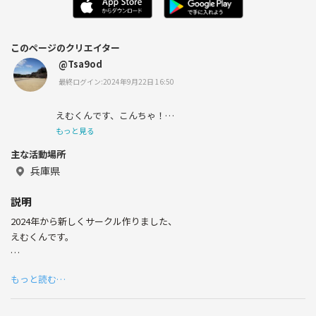
このページのクリエイター
@Tsa9od
最終ログイン:2024年9月22日 16:50
えむくんです、こんちゃ！
今年28歳になり、兵庫県に住んでます。
もっと見る
身内で笑える小ネタが大好きで、ほんとによく笑ってる。
主な活動場所
前までは酒がのめるようになった〜〜〜😇とかいってた
兵庫県
のに、もうあれから10年、あっという間に。。。笑
説明
バスケは小学校から高校生まで、
2024年から新しくサークル作りました、
大学はバスケサークルと聞いたのに、飲みサークルにいれ
られてました。笑
えむくんです。
小学校→全国大会出場（ベンチ/交代枠）
みんなで楽しもうぜっ！ていうサークルです。
中学校→近畿大会（ベンチ/交代枠）
もっと読む…
高校 →国体の一次選抜選考に選出
初心者も経験者も、
地方から出てきた人も、