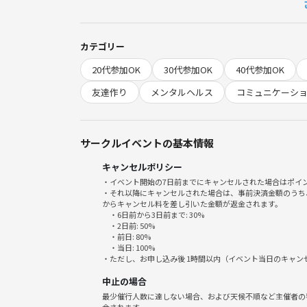
宗教・ビジネス等の勧誘は🚫固く禁止しています。
━━━━━━━━━━━━━━
カテゴリー
🎀✨【ヤミトモが人気の理由】✨🎀
20代参加OK
30代参加OK
40代参加OK
━━━━━━━━━━━━━━
友達作り
メンタルヘルス
コミュニケーシ
💡 Point1｜話題に困らない！
プロフィールカードがあるから、
初対面でも自然に話が始まるよ😳👉😄
サークルイベントの基本情報
キャンセルポリシー
💡 Point2｜仲良くなったら連絡先OK！
・イベント開始の7日前までにキャンセルされた場合はポイ
会の最後に「連絡先交換用」の時間を設けています📱
・それ以降にキャンセルされた場合は、事前決済金額のうち
交換が苦手な方は、そのまま退室しても大丈夫です
からキャンセル料を差し引いた金額が返金されます。
・6日前から3日前まで: 30%
・2日前: 50%
💡 Point3｜一人参加・初参加が7割！
・前日: 80%
・当日: 100%
初めてでも安心して参加できる雰囲気✨
・ただし、お申し込み後 1時間以内（イベント当日のキャ
繊細な方、50代・60代以上の方も多数参加。
中止の場合
緊張せず、自然に会話を楽しめます
最少催行人数に達しない場合、および天候不順など主催者の
金されます。