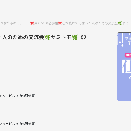
つながるキモチ～
🎀累計5000名参加🎀心が疲れてしまった人のための交流会🌿ヤミ
た人のための交流会🌿ヤミトモ🌿《2
タービル 9F 第3研修室
タービル 9F 第3研修室