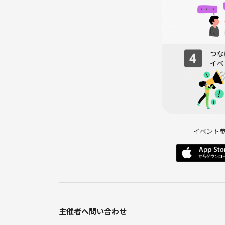
① ✍️プロフィール記入
シンプルなプロフィールかードなので
無理にたくさん書く必要はないです。
② 💬交流スタート
1テーブル4〜6名でゆる〜くおしゃべり🎶
・《コミュ障編》→トークテーマカードあり🃏
・《仕事が辛い編／将来が不安編／恋愛が苦手編》
やすいです✨
イベント
③ 🔄席替えタイム
スタッフがしっかりご案内します✨
④ 🕊️自由解放タイム
気になる人とゆっくり話したり、連絡先交換したり📱
「ここが一番盛り上がる！」とよく言われます😆
主催者へ問い合わせ
連絡先交換をしたくない方は、「会の終了後」なので