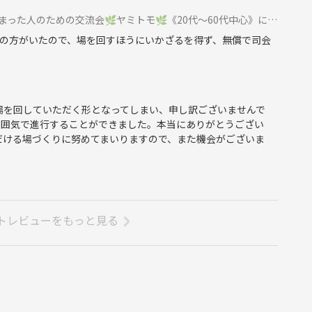
しまった人のための交流会🌿ヤミトモ🌿《20代～60代中心》に参加
範囲でご参加ください。
の方がいたので、場を回すほうにいかざるを得ず、無償で司会
連絡いただけると幸いです。
参加いただけます。
場を回していただく形となってしまい、申し訳ございませんで
雰囲気で進行することができました。本当にありがとうござい
だける場づくりに努めてまいりますので、また機会がございま
変わります。
多い回もございます。
しているため、年代が離れていても自然に会話しやすい雰囲気と
トレビューをもっと見る
職活動中の方、学生の方、専業主婦の方など、さまざまな方が参加
トークテーマカードをご用意していますので、会話が苦手な方でも自