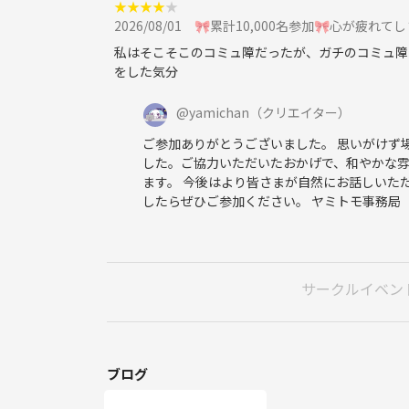
★
★
★
★
★
❓Q.遅れての参加、途中での退出は可能ですか？
2026/08/01
🎀累計10,000名参加🎀心が疲れて
🚶A.はい、可能です。ご都合に合わせて無理のない
私はそこそこのコミュ障だったが、ガチのコミュ障
遅れてのご参加の場合は問い合わせフォームよりご
をした気分
❓Q.年齢制限はありますか？
@
yamichan
（クリエイター）
🎂A.20歳以上の方であれば、どの年代の方でもご
ご参加ありがとうございました。 思いがけず
した。ご協力いただいたおかげで、和やかな
❓Q.参加者の年齢層を教えてください。
ます。 今後はより皆さまが自然にお話しいた
👥A.初参加の方が多いため、その回ごとに年齢層は
したらぜひご参加ください。 ヤミトモ事務局
30〜40代の方が多い回もあれば、40〜50代の方が
プロフィールカードやトークテーマカードをご用意
なっています。
サークルイベン
❓Q.無職ですが参加できますか？
🌱A.はい、ご参加いただけます。休職中の方、就
されていますのでご安心ください。
ブログ
❓Q.話すのが苦手でも大丈夫ですか？
🗣️A.はい、大丈夫です。プロフィールカードや