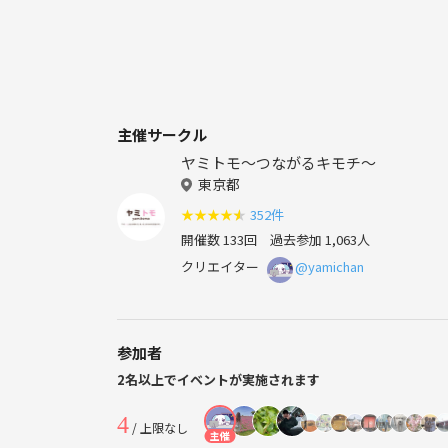
主催サークル
ヤミトモ～つながるキモチ～
東京都
★
★
★
★
★
352件
開催数 133回
過去参加 1,063人
クリエイター
@yamichan
参加者
2名以上でイベントが実施されます
4
/ 上限なし
主催