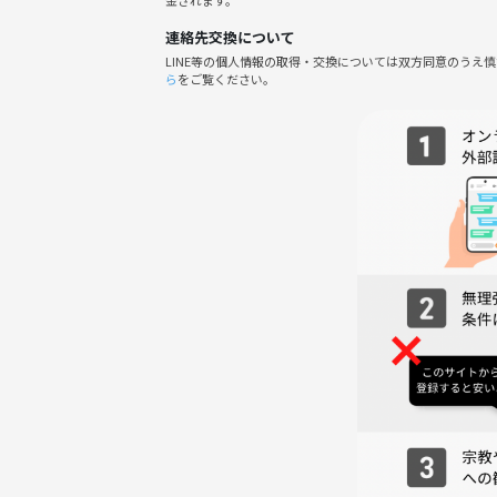
━━━━━━━━━━━━━━
連絡先交換について
📌イベント概要
LINE等の個人情報の取得・交換については双方同意のうえ
━━━━━━━━━━━━━━
ら
をご覧ください。
👥 開催人数
最大30名（最少2名）
※男女の出会い目的ではありません。比率調整なし⚖
💸 料金
1,500円〜（飲み物付き♪）
※早割価格！埋まり次第終了なのでお早めに✨
🕒 受付
開始10〜15分前から
つなげーと経由の方は「@から始まるID」をお伝えく
━━━━━━━━━━
⏰【当日の流れ】
━━━━━━━━━━