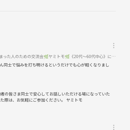
加ください。
しまった人のための交流会🌿ヤミトモ🌿《20代～60代中心》に参加
ん同士で悩みを打ち明けるというだけでも心が軽くなりまし
ます。
すぎず、気軽にご参加いただける時間設定です。
加者の皆さま同士で安心してお話しいただける場になっていた
た際は、お気軽にご参加ください。 ヤミトモ
方が初参加です。プロフィールカードがありますので、人見知りの方や