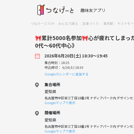
趣味友アプリ
つなげーとTOP
みんなで語る
友達づくり
東京都
ヤミトモ～
🎀累計5000名参加🎀心が疲れてしまっ
0代～60代中心》
2026年6月20日(土) 18:30〜19:45
集合時刻：18:25
申込締切： 6/20(土) 18:30
Googleカレンダーに追加する
集合場所
愛知県
名古屋市中区栄三丁目18番1号 ナディアパーク内 デザインセン
Googleマップで表示
開催場所
愛知県
名古屋市中区栄三丁目18番1号 ナディアパーク内 デザインセン
Googleマップで表示