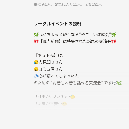
主催者1人、お気に入り11人、閲覧182人
サークルイベントの説明
🌿心がちょっと軽くなる“やさしい雑談会”🌿
🎀【読売新聞】に特集された話題の交流会🎀
【ヤミトモ】は、
😥人見知りさん
😖コミュ障さん
💤心が疲れてしまった人
のための “弱音も本音も話せる交流会” です💬🌿
「仕事がしんどい…😓」
「将来が不安…😣」
そんな気持ち、同じ悩みの人と話すだけでラクになる
※ヤミトモはメンタルヘルス交流ではなく、あくま