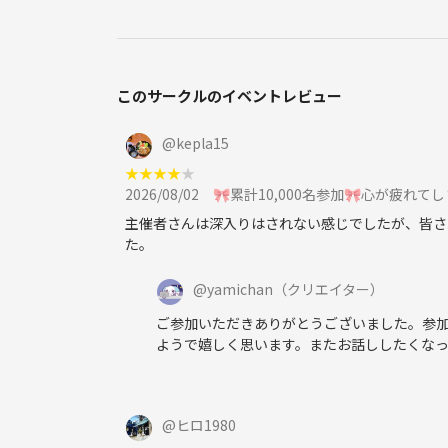
━━━━━━━━━━
✨【よくある質問】✨
このサークルのイベントレビュー
━━━━━━━━━━
@
kepla15
❓Q.持ち物はありますか？
★
★
★
★
★
📝A.特に必要ございません。手ぶらでお気軽にご参
2026/08/02
🎀累計10,000名参加🎀心が疲れて
❓Q.参加費の支払い方法は？
主催者さんは深入りはされない感じでしたが、皆さ
た。
💰A.当日、受付にて現金でお支払いいただいており
@
yamichan
（クリエイター）
❓Q.イベントの時間はどのくらいですか？
⏰A.約1時間～1時間15分ほどの会となります。長
ご参加いただきありがとうございました。参
ようで嬉しく思います。またお話ししたくなっ
❓Q.初参加でも大丈夫ですか？
🙆‍♂️A.もちろん大丈夫です。実際に半数近くの
会話が苦手な方でも安心してご参加いただけます。
@
ヒロ1980