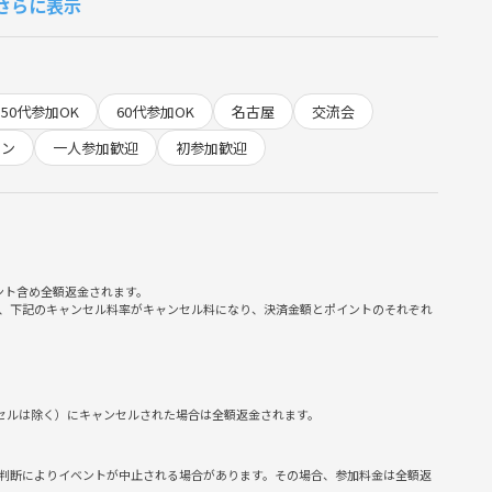
さらに表示
50代参加OK
60代参加OK
名古屋
交流会
ョン
一人参加歓迎
初参加歓迎
ント含め全額返金されます。
💞
、下記のキャンセル料率がキャンセル料になり、決済金額とポイントのそれぞれ

ンセルは除く）にキャンセルされた場合は全額返金されます。
判断によりイベントが中止される場合があります。その場合、参加料金は全額返