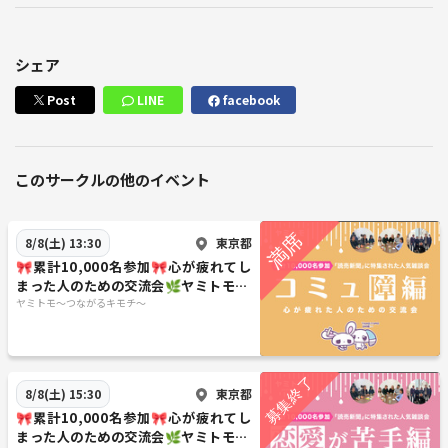
シェア
Post
LINE
facebook
このサークルの他のイベント
東京都
8/8(土) 13:30
🎀累計10,000名参加🎀心が疲れてし
まった人のための交流会🌿ヤミトモ🌿
《20代～60代中心》
ヤミトモ～つながるキモチ～
東京都
8/8(土) 15:30
🎀累計10,000名参加🎀心が疲れてし
まった人のための交流会🌿ヤミトモ🌿