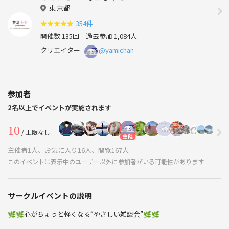
東京都
★
★
★
★
★
354件
開催数 135回
過去参加 1,084人
クリエイター
@yamichan
参加者
2名以上でイベントが実施されます
10
/ 上限なし
主催
主催者1人、お気に入り16人、閲覧167人
このイベントは表示中のユーザー以外に参加者がいる可能性があります
サークルイベントの説明
🌿🌿心がちょっと軽くなる“やさしい雑談会”🌿🌿