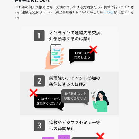
連絡先交換について
1,500円〜（飲み物付き♪）
LINE等の個人情報の取得・交換については双方同意のうえ慎重に行ってくださ
い。連絡先交換のルール（禁止事項等）について詳しくは
こちら
をご覧くださ
※早割価格！埋まり次第終了なのでお早めに✨
い。
🕒 受付
開始10〜15分前から
つなげーと経由の方は「@から始まるID」をお伝えください🙌
━━━━━━━━━━
⏰【当日の流れ】
━━━━━━━━━━
① ✍️プロフィール記入
シンプルなプロフィールかードなので
無理にたくさん書く必要はないです。
② 💬交流スタート
1テーブル4〜6名でゆる〜くおしゃべり🎶
・《コミュ障編》→トークテーマカードあり🃏
・《仕事が辛い編／将来が不安編／恋愛が苦手編》→事前に悩みを書い
ておけるので、共感してくれる人とつながりやすいです✨