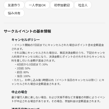
💡 Point1｜話題に困らない！
友達作り
一人参加OK
初参加歓迎
社会人
プロフィールカードがあるから、
初対面でも自然に話が始まるよ😳👉😄
悩み共有
💡 Point2｜仲良くなったら連絡先OK！
会の最後に「連絡先交換用」の時間を設けています📱💞
サークルイベントの基本情報
交換が苦手な方は、そのまま退室しても大丈夫です👌
キャンセルポリシー
💡 Point3｜一人参加・初参加が7割！
・イベント開始の7日前までにキャンセルされた場合はポイント含め全額返金
されます。
私服で気軽に参加OK🙆‍♀️✨
・それ以降にキャンセルされた場合は、事前決済金額のうち、下記のキャンセ
緊張しなくて大丈夫！
ル料率がキャンセル料になり、決済金額とポイントのそれぞれからキャンセル
料を差し引いた金額が返金されます。
・6日前から3日前まで: 30%
━━━━━━━━━━━━━━
・2日前: 50%
📌イベント概要
・前日: 80%
・当日: 100%
━━━━━━━━━━━━━━
・ただし、お申し込み後 1時間以内（イベント当日のキャンセルは除く）にキ
ャンセルされた場合は全額返金されます。
👥 開催人数
中止の場合
最大30名（最少2名）
最少催行人数に達しない場合、および天候不順など主催者の判断によりイベン
※男女の出会い目的ではありません。比率調整なし⚖️
トが中止される場合があります。その場合、参加料金は全額返金されます。
💸 料金