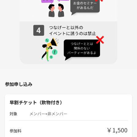
③ 🔄席替えタイム
スタッフがしっかりご案内します✨
④ 🕊️自由解放タイム
気になる人とゆっくり話したり、連絡先交換したり📱💛
「ここが一番盛り上がる！」とよく言われます😆
連絡先交換をしたくない方は、「会の終了後」なので気兼ねなくご退室
いただけます🌿
＊──────────────＊
参加申し込み
💛 しんどい気持ちを抱えたまま頑張り続けなくて大丈夫。
あなたが安心して話せる時間を用意してお待ちしています😊
主催者より
早割チケット（飲物付き）
＊──────────────＊
対象
メンバー+非メンバー
■大阪会場
￥1,500
参加料
大阪府大阪市中央区 島之内1-4-32 ホワイティ島之内６Ｆ