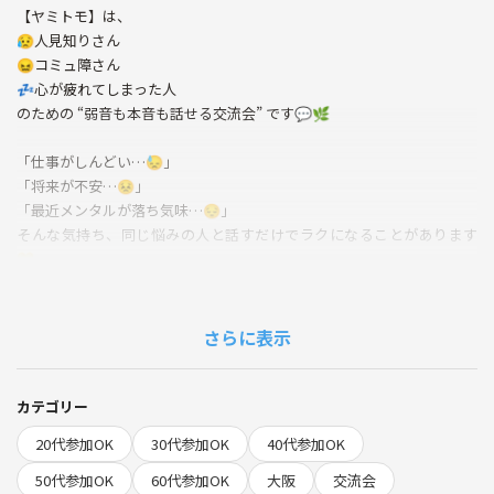
【ヤミトモ】は、
😥人見知りさん
😖コミュ障さん
💤心が疲れてしまった人
のための “弱音も本音も話せる交流会” です💬🌿
「仕事がしんどい…😓」
「将来が不安…😣」
「最近メンタルが落ち気味…😔」
そんな気持ち、同じ悩みの人と話すだけでラクになることがあります
💛
※ヤミトモはメンタルヘルス交流ではなく、あくまでも友達づくりの交
流会です。
さらに表示
宗教・ビジネス等の勧誘は🚫固く禁止しています。
━━━━━━━━━━━━━━
カテゴリー
🎀✨【ヤミトモが人気の理由】✨🎀
20代参加OK
30代参加OK
40代参加OK
━━━━━━━━━━━━━━
50代参加OK
60代参加OK
大阪
交流会