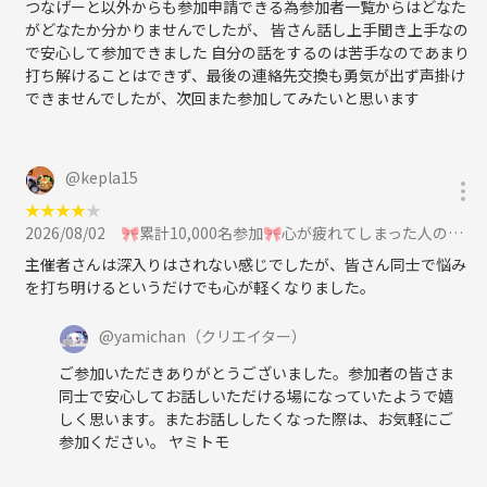
つなげーと以外からも参加申請できる為参加者一覧からはどなた
がどなたか分かりませんでしたが、 皆さん話し上手聞き上手なの
で安心して参加できました 自分の話をするのは苦手なのであまり
打ち解けることはできず、最後の連絡先交換も勇気が出ず声掛け
できませんでしたが、次回また参加してみたいと思います
@
kepla15
★
★
★
★
★
2026/08/02
🎀累計10,000名参加🎀心が疲れてしまった人のための交流会🌿ヤミトモ🌿《20代～60代中心》に参加
主催者さんは深入りはされない感じでしたが、皆さん同士で悩み
を打ち明けるというだけでも心が軽くなりました。
@
yamichan
（クリエイター）
ご参加いただきありがとうございました。参加者の皆さま
同士で安心してお話しいただける場になっていたようで嬉
しく思います。またお話ししたくなった際は、お気軽にご
参加ください。 ヤミトモ