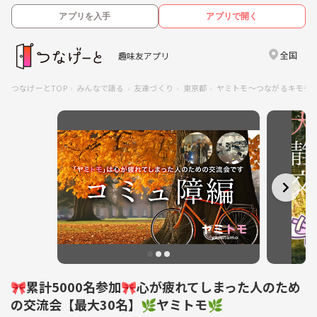
アプリを入手
アプリで開く
全国
趣味友アプリ
つなげーとTOP
みんなで語る
友達づくり
東京都
ヤミトモ～つながるキモチ
🎀累計5000名参加🎀心が疲れてしまった人のため
の交流会【最大30名】🌿ヤミトモ🌿