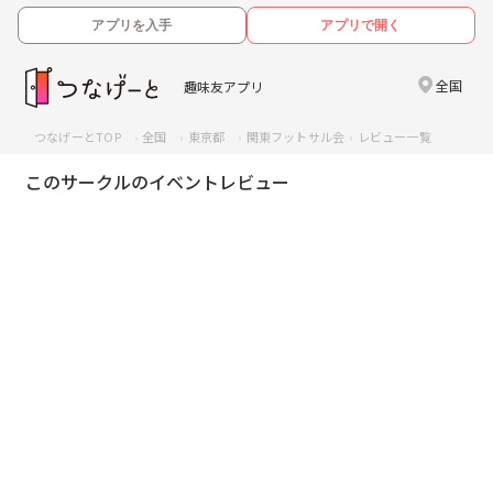
アプリを入手
アプリで開く
全国
趣味友アプリ
つなげーとTOP
全国
東京都
関東フットサル会
レビュー一覧
このサークルのイベントレビュー