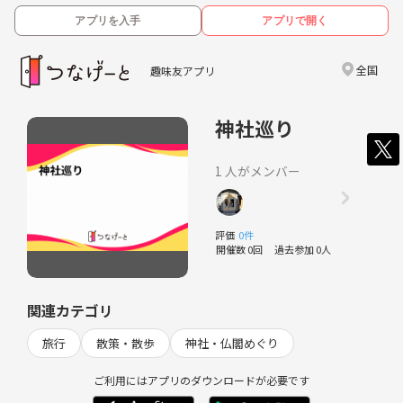
アプリを入手
アプリで開く
全国
趣味友アプリ
神社巡り
1 人がメンバー
評価
0件
開催数 0回
過去参加 0人
関連カテゴリ
旅行
散策・散歩
神社・仏閣めぐり
ご利用にはアプリのダウンロードが必要です