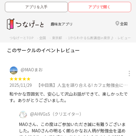
アプリを入手
アプリで開く
全国
趣味友アプリ
つなげーとTOP
全国
東京都
1からわかる仏教講座in東京♪
レビュー一
このサークルのイベントレビュー
@
MAOまお
★
★
★
★
★
2025/11/29
【中目黒】人生を語り合える! カフェ勉強会に参加
和やかな雰囲気で、安心して沢山お話ができて、楽しかったで
す。ありがとうございました。
@
AHVGsS
（クリエイター）
MAOさん、この度はご参加いただき誠に有難うございま
した。MAOさんの明るく朗らかなお人柄が勉強会を温め