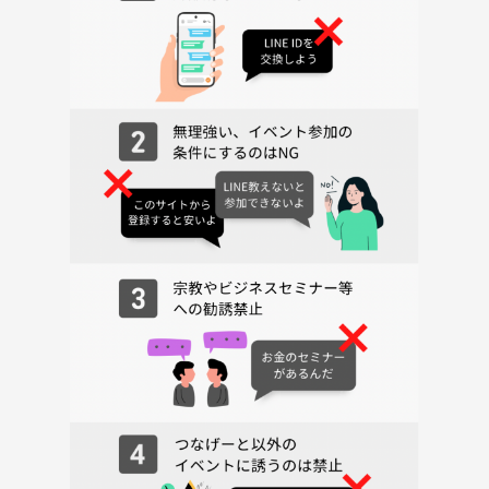
※当日本人のみが参加した場合、現地で追加料金（500円）を頂きま
す。
▼会場
PeriDotSalon
品川区西五反田5-26-10
LEGALAND不動前ANNEX101
▼アクセス
東急目黒線不動前駅 徒歩7分
▼キャンセルポリシー
当日キャンセル -- 100%