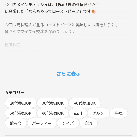
今回のメインディッシュは、映画「きのう何食べた？」
に登場した「なんちゃってローストビーフ」です🍖
今回は元料理人が創るローストビーフと美味しいお酒を片手に、
皆さんでワイワイ交流を深めましょう♪
提供料理
・ローストビーフ
・ラタトゥイユ＋バゲット
・シラスのオイルレモンパスタ
・その他
さらに表示
また、みんなで楽しめるクイズ大会もやります🎶
初参加の方もみんなと仲良くなれるよう、
カテゴリー
工夫を凝らします👍
20代参加OK
30代参加OK
40代参加OK
写真は以前の飲み会の様子と料理のイメージ画像です！
50代参加OK
60代参加OK
品川
グルメ
料理
飲み会
パーティー
クイズ
交流
▼開催日
2026年7月25日(土)