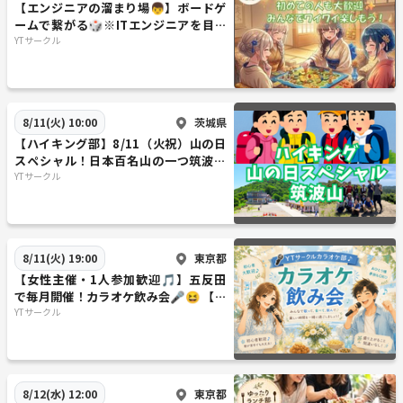
【エンジニアの溜まり場👦】ボードゲ
ームで繋がる🎲※ITエンジニアを目指
している方も参加OK💻
YTサークル
茨城県
8/11(火) 10:00
【ハイキング部】8/11（火祝）山の日
スペシャル！日本百名山の一つ筑波山
で大パノラマを観よう⛰【一人参加多
YTサークル
数】
東京都
8/11(火) 19:00
【女性主催・1人参加歓迎🎵】五反田
で毎月開催！カラオケ飲み会🎤😆 【ア
ルコールドリンクバー付き🍻】
YTサークル
東京都
8/12(水) 12:00