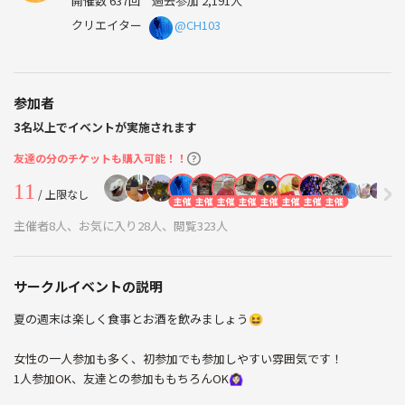
開催数 637回
過去参加 2,191人
クリエイター
@CH103
参加者
3名以上でイベントが実施されます
友達の分のチケットも購入可能！！
11
/ 上限なし
主催
主催
主催
主催
主催
主催
主催
主催
主催者8人、お気に入り28人、閲覧323人
サークルイベントの説明
夏の週末は楽しく食事とお酒を飲みましょう😆
女性の一人参加も多く、初参加でも参加しやすい雰囲気です！
1人参加OK、友達との参加ももちろんOK🙆🏻‍♀️