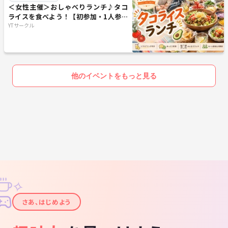
＜女性主催＞おしゃべりランチ♪タコ
ライスを食べよう！【初参加・1人参加
歓迎！】
YTサークル
他のイベントをもっと見る
✧
✦
さあ、はじめよう