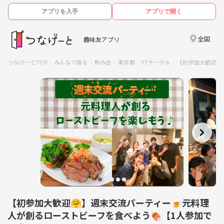
アプリを入手
アプリで開く
全国
趣味友アプリ
つなげーとTOP
みんなで語る
飲み会
東京都
YTサークル
【初参加大歓迎
【初参加大歓迎🤗】週末交流パーティー🍺元料理
人が創るローストビーフを食べよう🍖【1人参加で