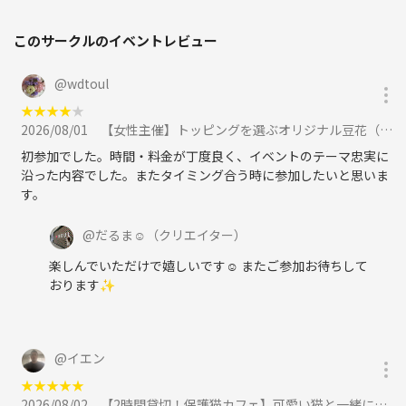
このサークルのイベントレビュー
@
wdtoul
★
★
★
★
★
2026/08/01
【女性主催】トッピングを選ぶオリジナル豆花（トウファ）《夏の美容・健康交流会》に参加
初参加でした。時間・料金が丁度良く、イベントのテーマ忠実に
沿った内容でした。またタイミング合う時に参加したいと思いま
す。
@
だるま☺︎
（クリエイター）
楽しんでいただけで嬉しいです☺️ またご参加お待ちして
おります✨
@
イエン
★
★
★
★
★
2026/08/02
【2時間貸切！保護猫カフェ】可愛い猫と一緒に楽しむ癒しの交流会✨ 猫のおやつタイムあり！【ドリンク付】に参加