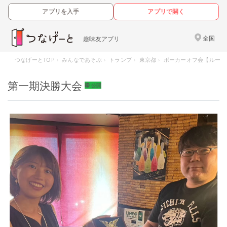
アプリを入手
アプリで開く
全国
趣味友アプリ
つなげーとTOP
みんなであそぶ
トランプ
東京都
ポーカーオフ会【ルースタ
第一期決勝大会
公開