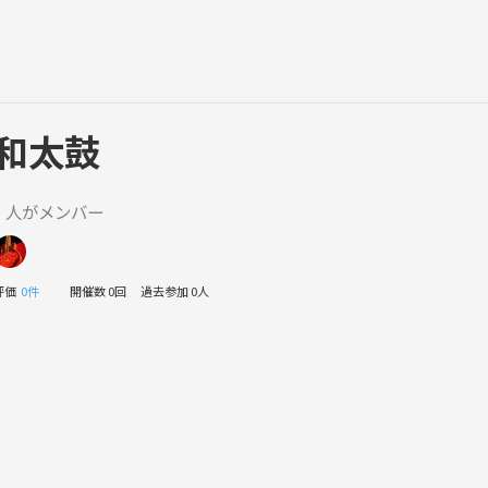
和太鼓
1 人がメンバー
評価
0件
開催数 0回
過去参加 0人