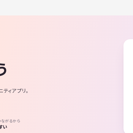
う
ニティアプリ。
つながるから
すい