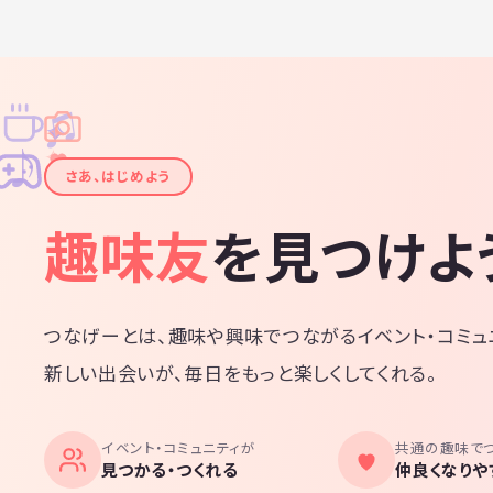
♫
✧
✦
✦
♪
✧
さあ、はじめよう
趣味友
を見つけよ
つなげーとは、趣味や興味でつながるイベント・コミュ
新しい出会いが、毎日をもっと楽しくしてくれる。
イベント・コミュニティが
共通の趣味で
見つかる・つくれる
仲良くなりや