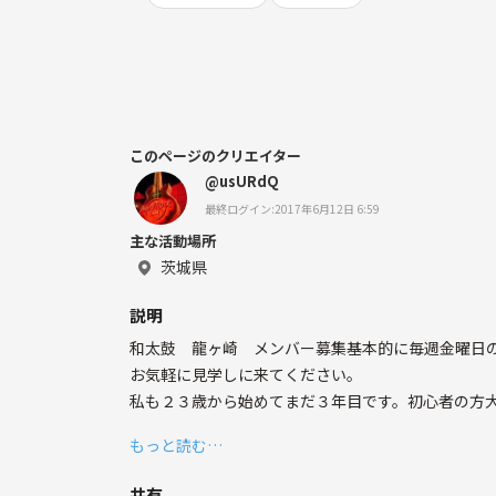
このページのクリエイター
@usURdQ
最終ログイン:2017年6月12日 6:59
主な活動場所
茨城県
説明
和太鼓 龍ヶ崎 メンバー募集基本的に毎週金曜日
お気軽に見学しに来てください。
私も２３歳から始めてまだ３年目です。初心者の方
もっと読む…
最初の三カ月は体験入会できます。
共有