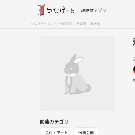
趣味友アプリ
つなげーとTOP
伝統芸能
茨城県
和太鼓
関連カテゴリ
芸術・アート
伝統芸能