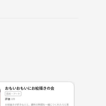
おもいおもいにお絵描きの会
芸術・アート
評価
0件
人でアニソンカラオケが好きって方よかったら一緒にカラオケしませんか。 毎月最終日曜日大阪で
お絵描きが好きな人と、趣味の時間を一緒につくれたらと思って設立しました！ 私は鉛筆画やイラ