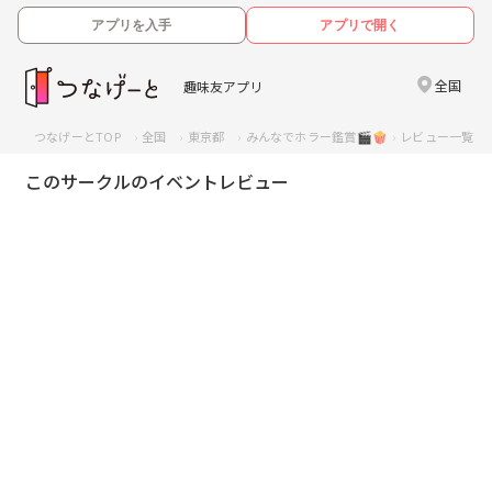
アプリを入手
アプリで開く
全国
趣味友アプリ
つなげーとTOP
全国
東京都
みんなでホラー鑑賞🎬🍿
レビュー一覧
このサークルのイベントレビュー