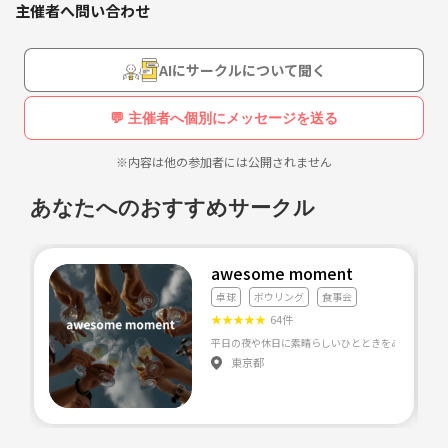
主催者へ問い合わせ
・美味しいお店を知りたい！オシャレなお店に行きたい！と思っている
方
・一緒に外食できる仲間を探してる方
AIにサークルについて聞く
・友達を増やしたい方(新生活で名古屋に来たばかりで友達が少ない方
や、もともと名古屋に住んでる方も大歓迎)
💬 主催者へ個別にメッセージを送る
・行ってみたいお店があるけど1人では行きにくいな…と思っている方
etc.
※内容は他の参加者には公開されません
あなたへのおすすめサークル
対象は男女ともに20代～30代
ただ単に友達を作りたい、人と交流したいという方も是非お越しくださ
い🥰
awesome moment
はじめてイベントに参加する方でも大歓迎です！
卓球
ボウリング
食事会
★
★
★
★
★
64件
平日の夜や休日に素晴らしいひとときをみんなと過ごし
設立したばかりなので、これからメンバーをどんどん増やしていきま
東京都
す！
人数が少ないため、ここのお店に行ってみたい！などのリクエストがあ
れば検討しますので是非お伝えください😊