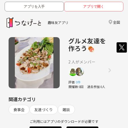
アプリを入手
アプリで開く
全国
趣味友アプリ
グルメ友達を
作ろう🍖
2 人がメンバー
評価
0件
開催数 0回
過去参加 0人
関連カテゴリ
食事会
友達づくり
雑談
ご利用にはアプリのダウンロードが必要です