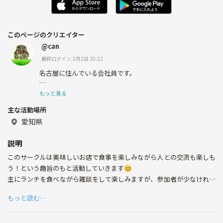
このページのクリエイター
@can
最終ログイン:2月2日 20:22
名古屋に住んでいる会社員です。
時間があれば色々と参加してみたいと思い登録しました
もっと見る
😊
主な活動場所
趣味はグルメとお喋りで最近ダイエット始めました！
愛知県
説明
このサークルは美味しいお店で食事を楽しみながら人との交流も楽しも
う！という趣旨のもと活動していきます😊
主にランチを食べながら雑談をして楽しみますが、参加者が少なければ
カフェや喫茶店などでも開催しようと思ってます！
もっと読む…
🍀こんな方を大募集🍀