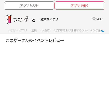
アプリを入手
アプリで開く
全国
趣味友アプリ
つなげーとTOP
全国
大阪府
理学療法士が開催するウォーキング会👟
このサークルのイベントレビュー