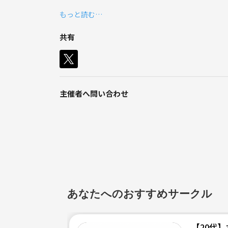
もっと読む…
趣味で写真を撮っている方、一緒に撮影に出かけま
使用するカメラは何でも構いません。
共有
興味のある方は是非一緒に楽しみましょう！
主催者へ問い合わせ
あなたへのおすすめサークル
【20代