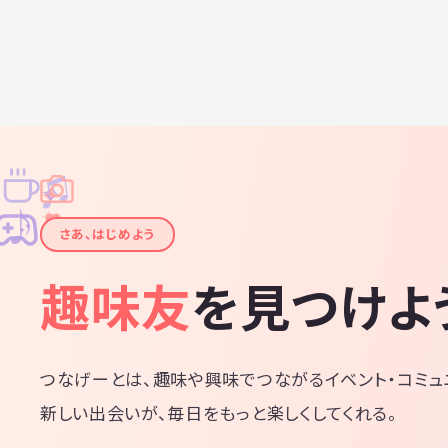
♫
✧
✦
✦
♪
✧
さあ、はじめよう
趣味友
を見つけよ
つなげーとは、趣味や興味でつながるイベント・コミュ
新しい出会いが、毎日をもっと楽しくしてくれる。