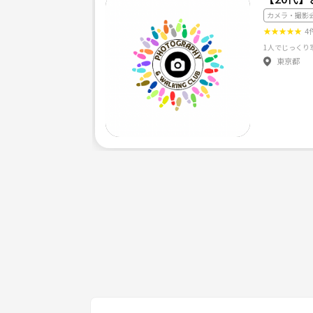
カメラ・撮影
★
★
★
★
★
4
東京都