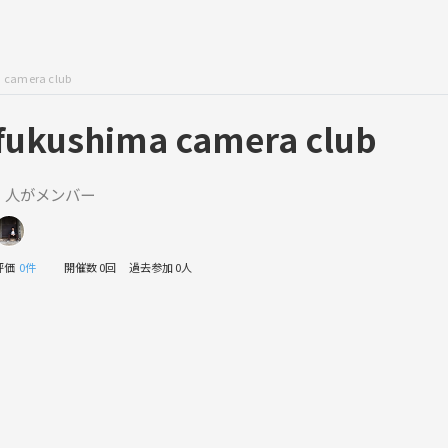
 camera club
fukushima camera club
1 人がメンバー
評価
0件
開催数 0回
過去参加 0人