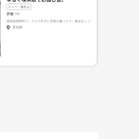
カメラ・撮影会
評価
0件
愛知県岡崎市で、カメラ片手に写真を撮ったり、散歩をしつつ、休憩にatthetableで、お話
1人でじっくり写真を撮ることは好き！ …でも共有できる人がいたら もっと楽しいだろうな〜！ ふと
愛知県