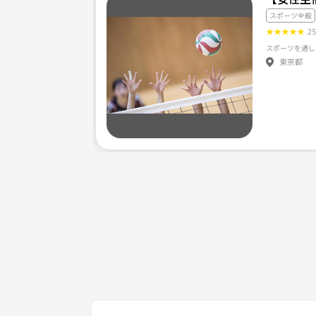
スポーツ全般
★
★
★
★
★
2
参加希望者ご連絡ください！
東京都