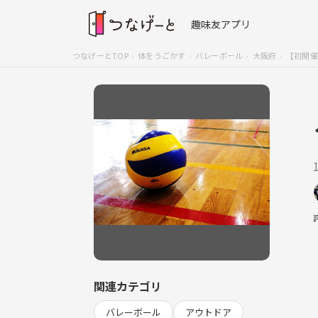
趣味友アプリ
つなげーとTOP
体をうごかす
バレーボール
大阪府
【初開催
関連カテゴリ
バレーボール
アウトドア