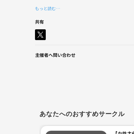
ほとんど未経験者なので、ゆるく体を動かしたい人
もっと読む…
【日時】
共有
4/20（土）18:00〜21:00 バレーボール
【場所】
大正スポーツセンター第二体育館
主催者へ問い合わせ
【内容】
試合を中心に人数によってらチームなどを変えなが
【年齢層】
20代〜30代
【参加費】
500円
あなたへのおすすめサークル
【持ち物】
動ける服、室内用シューズ（なければスニーカーの裏
【女性主