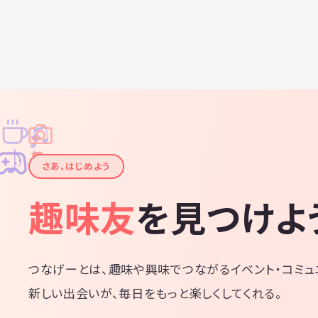
♫
✧
✦
✦
♪
✧
さあ、はじめよう
趣味友
を見つけよ
つなげーとは、趣味や興味でつながるイベント・コミュ
新しい出会いが、毎日をもっと楽しくしてくれる。