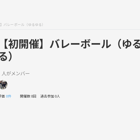
】バレーボール（ゆるゆる）
【初開催】バレーボール（ゆ
る）
1 人がメンバー
評価
0件
開催数 0回
過去参加 0人