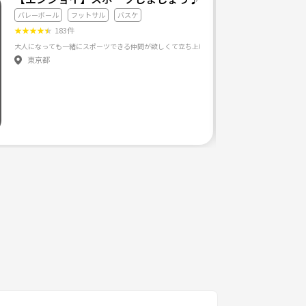
バレーボール
フットサル
バスケ
★
★
★
★
★
183件
東京都