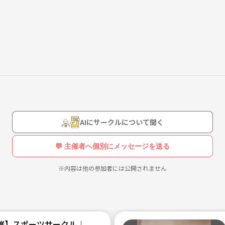
、友達が欲しい人などぜひ！
ら回していきます！
AIにサークルについて聞く
💬 主催者へ個別にメッセージを送る
※内容は他の参加者には公開されません
を吹いて利用ok）、水やタオル
催】スポーツサークル♩