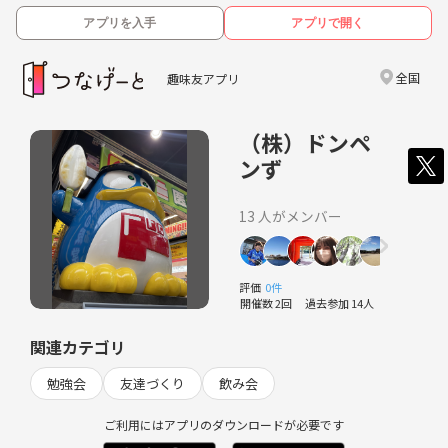
アプリを入手
アプリで開く
全国
趣味友アプリ
（株）ドンペ
ンず
13 人がメンバー
評価
0件
開催数 2回
過去参加 14人
関連カテゴリ
勉強会
友達づくり
飲み会
ご利用にはアプリのダウンロードが必要です