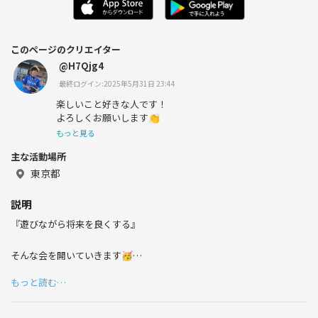
このページのクリエイター
@H7Qjg4
最終ログイン:2025年5月31日 23:44
楽しいこと好きな人です！
よろしくお願いします👏
もっと見る
主な活動場所
東京都
説明
『遊びながら将来を良くする』
そんな会を開いていきます🥳
もっと読む…
自分自身色んなイベントを通じて楽しいの提供はもちろん
たくさんの学びを貰いました！
本当に良きご縁も頂いちゃいました☺️