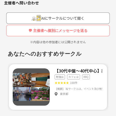
主催者へ問い合わせ
皆様にもそんな気持ちをシェアしたいと思い、
イベントを企画して行きます👏
AIにサークルについて聞く
よろしくお願いしくお願いします✨
💬 主催者へ個別にメッセージを送る
※内容は他の参加者には公開されません
あなたへのおすすめサークル
【30代中盤〜40代中心】楽学
勉強会
カフェ会
BBQ
★
★
★
★
★
188件
東京都