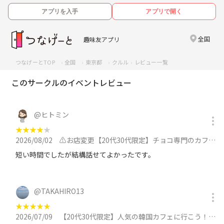
アプリを入手
アプリで開く
全国
趣味友アプリ
つなげーとTOP
全国
東京都
クルル
レビュー一覧
このサークルのイベントレビュー
@
ヒトミン
★
★
★
★
★
2026/08/02
⚠️お店変更【20代30代限定】チョコ専門のカフェに行こう！おすすめはダークトリュフ🍎🍎に参加
短い時間でしたが結構話せてよかったです。
@
TAKAHIRO13
★
★
★
★
★
2026/07/09
【20代30代限定】人気の韓国カフェに行こう！おすすめは糸かき氷🐽🐽に参加