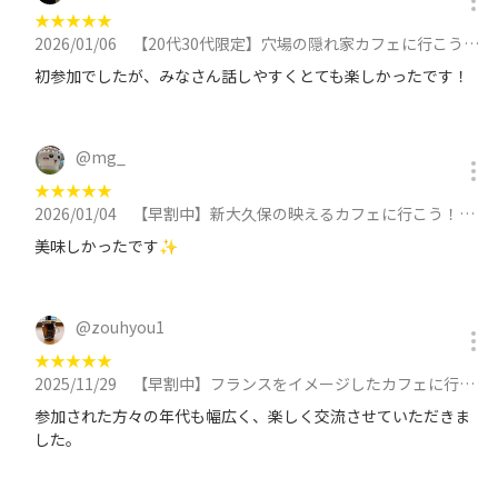
★
★
★
★
★
2026/01/06
【20代30代限定】穴場の隠れ家カフェに行こう！おすすめはチーズケーキ🌺🌺に参加
初参加でしたが、みなさん話しやすくとても楽しかったです！
@
mg_
★
★
★
★
★
2026/01/04
【早割中】新大久保の映えるカフェに行こう！おすすめはキューブトースト🌸🌸🌸に参加
美味しかったです✨
@
zouhyou1
★
★
★
★
★
2025/11/29
【早割中】フランスをイメージしたカフェに行こう！おすすめは17層のミルクレープ🌸🌸に参加
参加された方々の年代も幅広く、楽しく交流させていただきま
した。