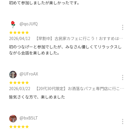
初めて参加しましたが楽しかったです。
@
qoJUfQ
★
★
★
★
★
2026/04/12
【早割中】古民家カフェに行こう！おすすめはあんみつです🐽🐽に参加
初のつなげーと参加でしたが、みなさん優しくてリラックスし
ながら会話を楽しめました。
@
UFroAX
★
★
★
★
★
2026/03/22
【20代30代限定】お洒落なパフェ専門店に行こう！おすすめは12星座パフェ😺😺に参加
皆気さくな方で、楽しめました
@
bxB5LT
★
★
★
★
★