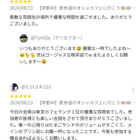
★
★
★
★
★
2024/08/13
【早割中】表参道のオシャカフェに行こう🍩🍩🍩に参加
素敵な雰囲気の場所で優雅な時間を過ごせました。ありがとう
ございました。
@
7yrbQq
（クリエイター）
いつもありがとうございます😃 優雅な一時でしたよね～
🐱🐈🐈 次はゴージャスな喫茶店でw またよろしくお願
いします～😃
@
ヒロユキ123
★
★
★
★
★
2024/08/13
【早割中】表参道のオシャカフェに行こう🍩🍩🍩に参加
今日の会場は東京カフェランク１位の優雅な雰囲気でした。参
加者の皆様とも楽しい会話をさせて頂きありがとうございまし
た。唯一の心残りはたまごサンドのボリュームがすごくて、メ
インのプリン前にお腹一杯になったことです。今後も参加する
機会あればよろしくお願いします。