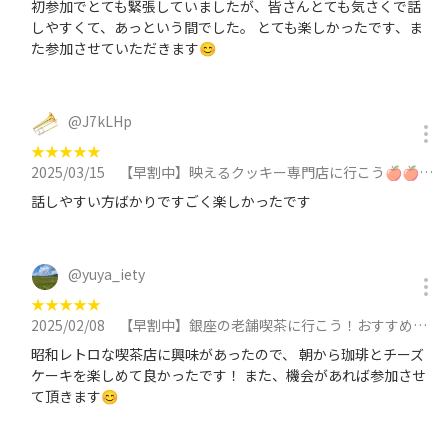
初参加でとても緊張していましたが、皆さんとても気さくで話
しやすくて、あっという間でした。 とても楽しかったです、ま
た参加させていただきます😊
@
J7kLHp
★
★
★
★
★
2025/03/15
【早割中】映えるクッキー専門店に行こう🍎🍎20代30代限定🍠🍠に参加
話しやすい方ばかりですごく楽しかったです
@
yuya_iety
★
★
★
★
★
2025/02/08
【早割中】銀座の老舗喫茶に行こう！おすすめはモンブランです🌸🌸に参加
昭和レトロな喫茶店に興味があったので、 朝から珈琲とチーズ
ケーキを楽しめて良かったです！ また、機会があれば参加させ
て頂きます😊