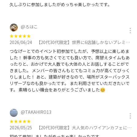
久しぶりに参加しましたがめっちゃ楽しかったです。
@
ろはこ
★
★
★
★
★
2026/06/24
【20代30代限定】世界に6店舗しかないプレミアムなスタバに行こう🐈🐈🐈に参加
つなげーとでのイベント初参加でしたが、予想以上に楽しめま
した！ 幹事の方も気さくでとても良い方で、席替えタイムもあ
ったりと、おかげで大人数でも大体の人とお話しすることがで
きました。 メンバーの皆さんもとてもコミュ力が高くてびっく
りしました！ あと、建築が好きなので、場所がスターバックス
リザーブなのも良かったです。 また利用させていただきたいで
す。 素晴らしい機会をありがとうございました😊
@
TAKAHIRO13
★
★
★
★
★
2026/05/25
【20代30代限定】大人気のハワイアンカフェに行こう！おすすめはビッグアイランドパンケーキ🐽🐽🐽に参加
初めて参加しましたがめっちゃ楽しかったです。