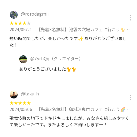
@
rorodagmii
★
★
★
★
★
2024/05/21
【先着3名無料】池袋の穴場カフェに行こう🐈🐈🐈に参加
短い時間でしたが、楽しかったです✨ ありがとうございまし
た！
@
7yrbQq
（クリエイター）
ありがとうございました🐈🐈
@
taku-h
★
★
★
★
★
2024/05/06
【先着3名無料】卵料理専門カフェに行こう🌈🌈に参加
歌舞伎町の地下でドキドキしましたが、みなさん親しみやすく
て楽しかったです。またよろしくお願いしますー！