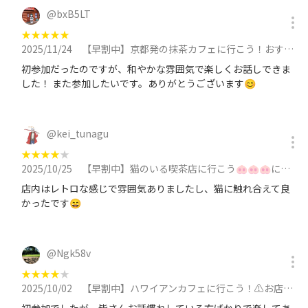
@
bxB5LT
★
★
★
★
★
2025/11/24
【早割中】京都発の抹茶カフェに行こう！おすすめは抹茶チーズケーキ🌸🌸に参加
初参加だったのですが、和やかな雰囲気で楽しくお話しできま
した！ また参加したいです。ありがとうございます😊
@
kei_tunagu
★
★
★
★
★
2025/10/25
【早割中】猫のいる喫茶店に行こう🐽🐽🐽に参加
店内はレトロな感じで雰囲気ありましたし、猫に触れ合えて良
かったです😄
@
Ngk58v
★
★
★
★
★
2025/10/02
【早割中】ハワイアンカフェに行こう！⚠️お店変更しますに参加