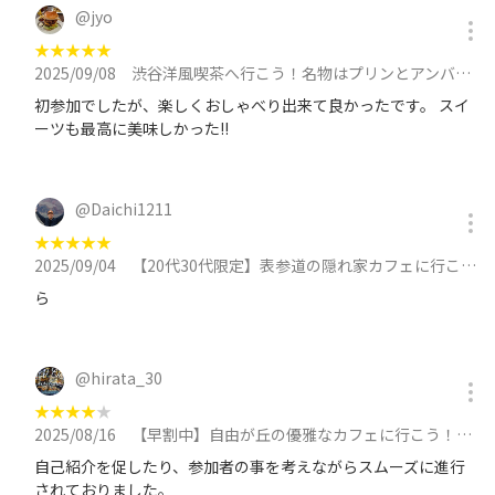
@
jyo
★
★
★
★
★
2025/09/08
渋谷洋風喫茶へ行こう！名物はプリンとアンバターです🦊🦊に参加
初参加でしたが、楽しくおしゃべり出来て良かったです。 スイ
ーツも最高に美味しかった!!
@
Daichi1211
★
★
★
★
★
2025/09/04
【20代30代限定】表参道の隠れ家カフェに行こう！おすすめはチーズケーキ😺😺😺に参加
ら
@
hirata_30
★
★
★
★
★
2025/08/16
【早割中】自由が丘の優雅なカフェに行こう！おすすめは苺のショートケーキ🌺🌺🌺に参加
自己紹介を促したり、参加者の事を考えながらスムーズに進行
されておりました。