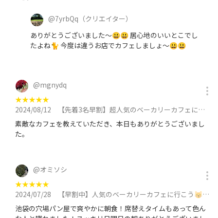
@
7yrbQq
（クリエイター）
ありがとうございました～😃😃 居心地のいいとこでし
たよね🐈 今度は違うお店でカフェしましょ～😃😃
@
mgnydq
★
★
★
★
★
2024/08/12
【先着3名早割】超人気のベーカリーカフェに行こう🌈🌈に参加
素敵なカフェを教えていただき、本日もありがとうございまし
た。
@
オミソシ
★
★
★
★
★
2024/07/28
【早割中】人気のベーカリーカフェに行こう😽😽😽😽に参加
池袋の穴場パン屋で爽やかに朝食！席替えタイムもあって色ん