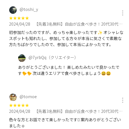
@
toshi_y
★
★
★
★
★
2024/04/28
【先着3名無料】自由が丘食べ歩き！20代30代限定🍩🍩🍩に参加
初参加だったのですが、めっちゃ楽しかったです✨ オシャレな
スポットも知れたし、参加してる方々が本当に気さくで素敵な
方たちばかりでしたので、参加して本当によかったです。
@
7yrbQq
（クリエイター）
ありがとうございました！ 楽しめたみたいで良かったで
す🐤🐤 次は違うエリアで食べ歩きしましょう😃😃
@
tomoe
★
★
★
★
★
2024/04/28
【先着3名無料】自由が丘食べ歩き！20代30代限定🍩🍩🍩に参加
色々な方とお話できて楽しかったです 案内ありがとうござい
ました☺️