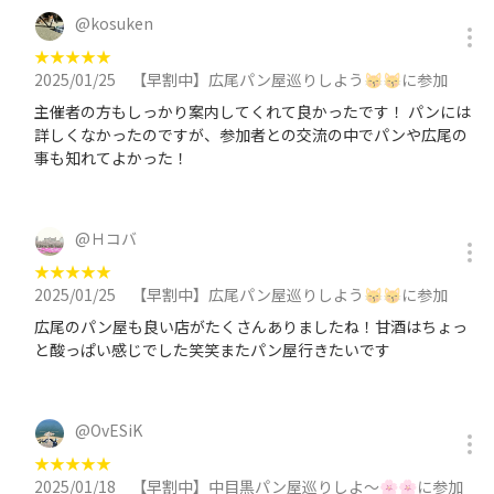
@
kosuken
★
★
★
★
★
2025/01/25
【早割中】広尾パン屋巡りしよう😽😽に参加
主催者の方もしっかり案内してくれて良かったです！ パンには
詳しくなかったのですが、参加者との交流の中でパンや広尾の
事も知れてよかった！
@
Ｈコバ
★
★
★
★
★
2025/01/25
【早割中】広尾パン屋巡りしよう😽😽に参加
広尾のパン屋も良い店がたくさんありましたね！甘酒はちょっ
と酸っぱい感じでした笑笑またパン屋行きたいです
@
OvESiK
★
★
★
★
★
2025/01/18
【早割中】中目黒パン屋巡りしよ〜🌸🌸に参加