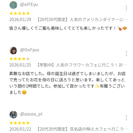
@
xtFEyu
★
★
★
★
★
2026/01/29
【20代30代限定】人気のアメリカンダイナーに行こう！おすすめはチョコレートブラウニーです🥞🥞に参加
皆さん優しくてご飯も美味しくてとても楽しかったです！🍗🧇
@
OoFpuc
★
★
★
★
★
2026/01/25
【早割中】人気のフラワーカフェに行こう！おすすめはブラウンシュガーキャロットケーキ🌸🌸に参加
素敵なお店でした。母の誕生日は過ぎてしまいましたが、お店
で売ってたお花を母の日に送ろうと思います。楽しくてあっと
いう間の1時間でした。参加して良かったです✨有難うござい
ました😊
@
azusa_pl
★
★
★
★
★
2026/01/22
【20代30代限定】百名店の映えカフェへ行こう！おすすめはモンブランパンケーキ🦊🦊に参加