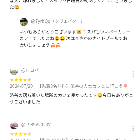
な人と喋れました！スッキリ日曜日の朝ありがとうございまし
た😄
@
7yrbQq
（クリエイター）
いつもありがとうございます😃 コスパもいいベーカリー
カフェでしたよね😃😃 次はまさかのナイトプールでお
会いしましょう🍰🍰
@
Ｈコバ
★
★
★
★
★
2024/07/20
【先着3名無料】渋谷の人気カフェに行こう🎈🎈🎈🎈に参加
渋谷の落ち着いた場所のカフェ良かったです😊今日もありがと
うございました
@
1985V2023V
★
★
★
★
★