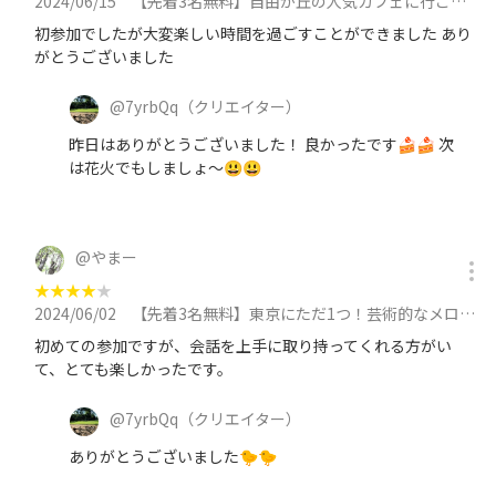
2024/06/15
【先着3名無料】自由が丘の人気カフェに行こう🍩🍩🍩に参加
初参加でしたが大変楽しい時間を過ごすことができました あり
がとうございました
@
7yrbQq
（クリエイター）
昨日はありがとうございました！ 良かったです🍰🍰 次
は花火でもしましょ～😃😃
@
やまー
★
★
★
★
★
2024/06/02
【先着3名無料】東京にただ1つ！芸術的なメロンパンケーキを食べに行こう🐱🐱🐱🐱に参加
初めての参加ですが、会話を上手に取り持ってくれる方がい
て、とても楽しかったです。
@
7yrbQq
（クリエイター）
ありがとうございました🐤🐤