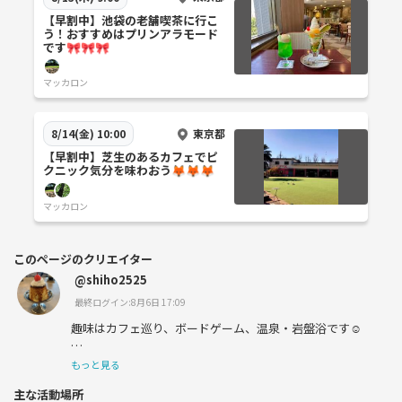
【早割中】池袋の老舗喫茶に行こ
う！おすすめはプリンアラモード
です🎀🎀🎀
マッカロン
東京都
8/14(金) 10:00
【早割中】芝生のあるカフェでピ
クニック気分を味わおう🦊🦊🦊
マッカロン
このページのクリエイター
@shiho2525
最終ログイン:8月6日 17:09
趣味はカフェ巡り、ボードゲーム、温泉・岩盤浴です☺️
都内で社内SEとして働いています💻
もっと見る
主な活動場所