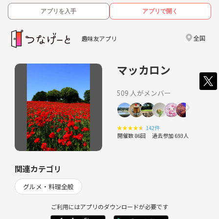
アプリを入手
アプリで開く
全国
趣味友アプリ
マッカロン
509 人がメンバー
★
★
★
★
★
142件
開催数 86回
過去参加 693人
関連カテゴリ
グルメ・料理全般
ご利用にはアプリのダウンロードが必要です