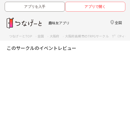
アプリを入手
アプリで開く
全国
趣味友アプリ
つなげーとTOP
全国
大阪府
大阪府高槻市のTRPGサークル T³（ティー
このサークルのイベントレビュー