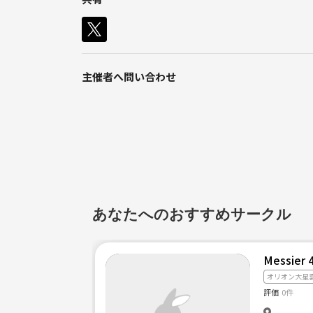
今回、幹部メンバーの大学卒業に際し、社会人サーク
した。
【主な活動】
主催者へ問い合わせ
・定期開催のUFO観測会
👽<空を見上げ、UFOを探そう！
なんと観測会では、UFO研メンバーが正しいUFO
・学術発表会
🛸<UFOに関する体験談について語ったり、その
る舞われる！🍛
あなたへのおすすめサークル
他にも
・パワースポット巡り
・科学館研修
Messier
・UFO合宿
オリオン大星
・ツチノコ探し
評価
0件
・カッパ探し