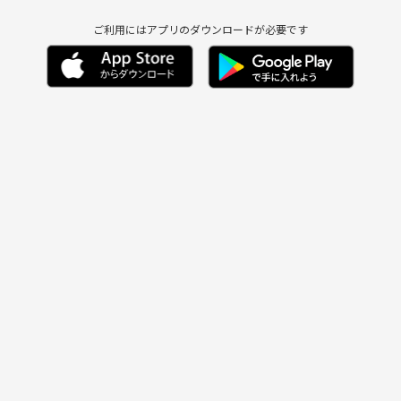
ご利用にはアプリのダウンロードが必要です
。
なUFO学（Ufology）を学び、現実問題としてUFOへの理解を深め
触れ、正しく真偽を峻別する技法を学ぶことを目的として活動していま