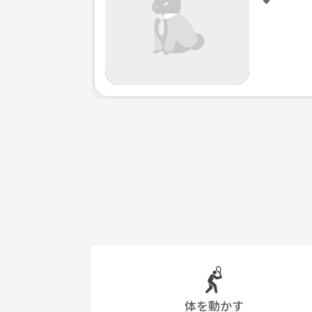
・クワガタ探し
などなど、楽しいイベントが盛りだくさん‼️
UFOを信じている人も、信じていない人も、宇宙人も
体を動かす