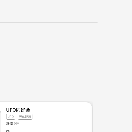
の素晴らしさを伝えたいと思い、サークルを立ち上げま
表会では、UFO研取締役の手作りスパイスカレーが振
UFO同好会
UFO
天体観測
評価
0件