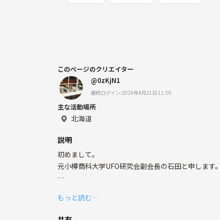
このページのクリエイター
@0zKjN1
最終ログイン:2024年4月21日 11:59
主な活動場所
北海道
説明
初めまして。
元小樽商科大学UFO研究会副会長の石田と申します
【小樽商科大学UFO研究会とは⁉️】
もっと読む…
UFOについての基礎的な事柄、記録・観察方法、国際的
ワレワレはさまざまな資料を通じUFO研究の歴史に
共有