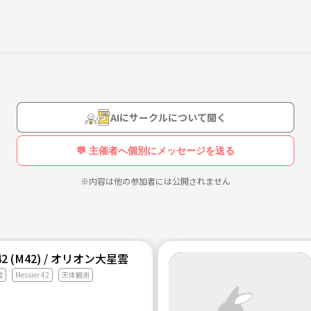
ルとして北海道/全国に活動の輪を広げ、より多くの人にUFOと科学
AIにサークルについて聞く
の呼び方をレクチャー！さあ、君も一緒に「ベントラー！」
💬 主催者へ個別にメッセージを送る
存在や展望について討論したりと、アカデミックな活動もしているぞ！発
※内容は他の参加者には公開されません
 42 (M42) / オリオン大星雲
雲
Messier 42
天体観測