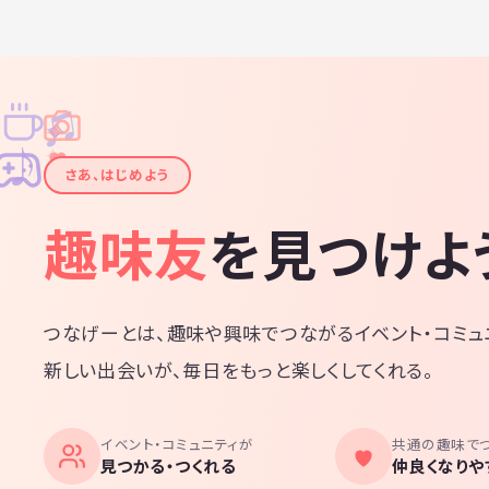
♫
✧
✦
✦
♪
✧
さあ、はじめよう
趣味友
を見つけよ
つなげーとは、趣味や興味でつながるイベント・コミュ
新しい出会いが、毎日をもっと楽しくしてくれる。
イベント・コミュニティが
共通の趣味で
見つかる・つくれる
仲良くなりや