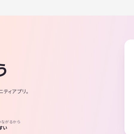
う
ニティアプリ。
つながるから
すい