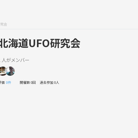
研究会
北海道UFO研究会
2 人がメンバー
評価
0件
開催数 0回
過去参加 0人