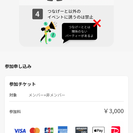
☆当日スケジュール☆
9:55-10:05 着替え/準備
10:05-10:10 自己紹介
10:10-11:10 エクササイズ♪
11:10-11:15 着替え/片付け
11:15-11:30 交流タイム🌿
⚠️注意事項⚠️
イベント中は、無理な運動や怪我のリスクを避けるために、自分の体力
参加申し込み
に合わせたペースで参加してください。
また、他の参加者とのコミュニケーションを大切にし、楽しい時間を共
有しましょう🌟
参加チケット
対象
メンバー+非メンバー
みんなで笑顔いっぱいのエクササイズイベントに参加しませんか？一緒
にリフレッシュして、健康的な生活を送りましょう！
￥3,000
参加料
👤講師プロフィール
FitnessLife Coach あおば
・医療系スポーツ大学卒業