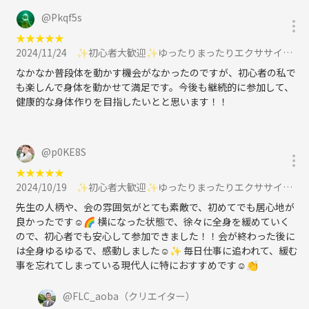
@
Pkqf5s
★
★
★
★
★
2024/11/24
✨初心者大歓迎✨ゆったりまったりエクササイズ🌿11/24 10:00~に参加
なかなか普段体を動かす機会がなかったのですが、初心者の私で
も楽しんで身体を動かせて満足です。今後も継続的に参加して、
健康的な身体作りを目指したいとと思います！！
@
p0KE8S
★
★
★
★
★
2024/10/19
✨初心者大歓迎✨ゆったりまったりエクササイズ🌿10/19 11:00~に参加
先生の人柄や、会の雰囲気がとても素敵で、初めてでも居心地が
良かったです☺️🌈 横になった状態で、徐々に全身を緩めていく
ので、初心者でも安心して参加できました！！会が終わった後に
は全身ゆるゆるで、感動しました☺️✨ 毎日仕事に追われて、緩む
事を忘れてしまっている現代人に特におすすめです☺️👏
@
FLC_aoba
（クリエイター）