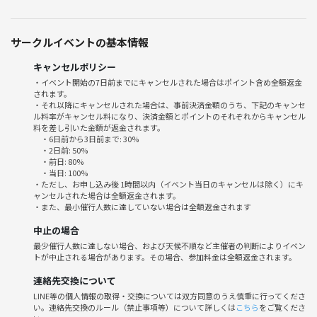
参加されている方の運動レベルに合わせてその場でエクササイズメニュ
ーを作成するので、きつくてついていけないということは一切ありませ
サークルイベントの基本情報
ん！！
キャンセルポリシー
参加されている方の目的に合わせて1人1人に合った方法を
・イベント開始の7日前までにキャンセルされた場合はポイント含め全額返金
されます。
その場でお伝えいたします😊
・それ以降にキャンセルされた場合は、事前決済金額のうち、下記のキャンセ
ル料率がキャンセル料になり、決済金額とポイントのそれぞれからキャンセル
料を差し引いた金額が返金されます。
少人数のクループで実施するため、
・6日前から3日前まで: 30%
フォームの修正などを細かくできるため
・2日前: 50%
効率良く効果的に全身の筋肉を使うことができます✨
・前日: 80%
・当日: 100%
・ただし、お申し込み後 1時間以内（イベント当日のキャンセルは除く）にキ
※つなげーと以外からも募集しております。
ャンセルされた場合は全額返金されます。
つなげーとの参加人数が最終的な参加人数とは異なりますので、ご了
・また、最小催行人数に達していない場合は全額返金されます
承ください。
中止の場合
最少催行人数に達しない場合、および天候不順など主催者の判断によりイベン
📣よくある質問
トが中止される場合があります。その場合、参加料金は全額返金されます。
●何か必要な持ち物はありますか？
連絡先交換について
動きやすい服装
LINE等の個人情報の取得・交換については双方同意のうえ慎重に行ってくださ
・飲み物
い。連絡先交換のルール（禁止事項等）について詳しくは
こちら
をご覧くださ
・楽しむ気持ち