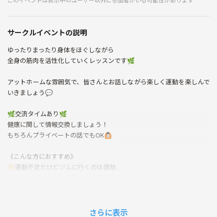
サークルイベントの説明
ゆったりまったり身体をほぐしながら
全身の筋肉を活性化していくレッスンです🌿
アットホームな雰囲気で、皆さんとお話しながら楽しく運動を楽しんで
いきましょう💬
🌿交流タイムあり🌿
健康に関して情報交換しましょう！
もちろんプライベートの話でもOK🙆🏻
《こんな方におすすめ》
🔆運動不足だけどジムに行くのは億劫
🔆ジムに通ってたけど何やれば分からずやめてしまった
🔆運動が苦手で激しいスポーツはやりたくない
🔆今やっている運動の効率をより高めたい
🔆楽しく運動する仲間が欲しい
さらに表示