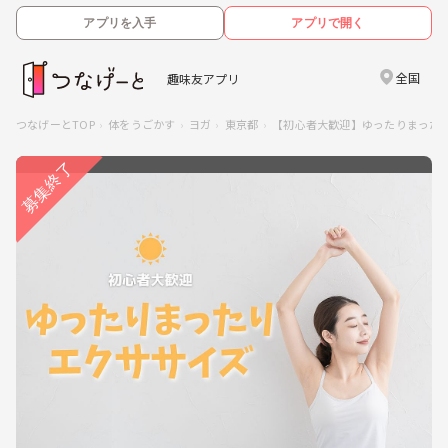
アプリを入手
アプリで開く
全国
趣味友アプリ
つなげーとTOP
体をうごかす
ヨガ
東京都
【初心者大歓迎】ゆったりまった