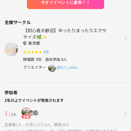
今すぐイベントに参加！！
主催サークル
【初心者大歓迎】ゆったりまったりエクサ
サイズ🌿✨
東京都
★
★
★
★
★
5件
開催数 7回
過去参加 8人
クリエイター
@FLC_aoba
参加者
2名以上でイベントが実施されます
1
/ 2人
主催
主催者1人、お気に入り2人、閲覧30人
このイベントは表示中のユーザー以外に参加者がいる可能性があります