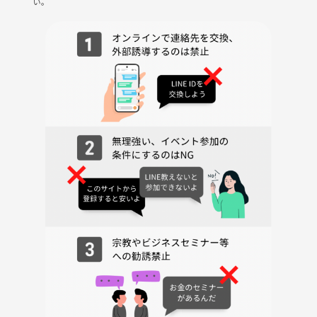
い。
以上の3つのみお持ちいただければ、参加できます。
●運動初心者ですが、参加できますか？
大歓迎です。
運動初心者の方や、運動が苦手な方にも楽しんでいただけるようなプロ
グラムを用意しております。
●着替える場所はありますか？
会場によっては更衣室をご用意できない場合がございます。
その場合は、トイレや男女交互に着替えるようにご案内させていただき
ます。
不安な場合は、直接お問い合わせください。
🌱サークルの雰囲気
当サークルは、初心者から上級者まで幅広く楽しめるエクササイズを提
供しています！
プロの指導のもと、ひとりひとりの体力レベルに合わせて丁寧にサポー
トします。
アットホームな雰囲気で、皆さんとお話しながら楽しく運動を楽しんで
いきましょう💬