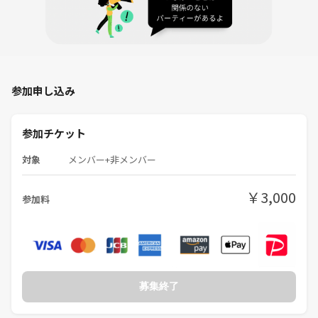
10:10-11:10 エクササイズ♪
11:10-11:15 着替え/片付け
11:15-11:30 交流タイム🌿
⚠️注意事項⚠️
イベント中は、無理な運動や怪我のリスクを避けるために、自分の体力
参加申し込み
に合わせたペースで参加してください。
また、他の参加者とのコミュニケーションを大切にし、楽しい時間を共
有しましょう🌟
参加チケット
対象
メンバー+非メンバー
みんなで笑顔いっぱいのエクササイズイベントに参加しませんか？一緒
にリフレッシュして、健康的な生活を送りましょう！
￥3,000
参加料
👤講師プロフィール
FitnessLife Coach あおば
・医療系スポーツ大学卒業
・パーソナルトレーナー
（キッズ～高齢者まで幅広く指導）
・トレーナー養成スクール講師
募集終了
・行政主導健康推進事業講師
・スマートウェルネスさいたま ウォーキング講習会講師