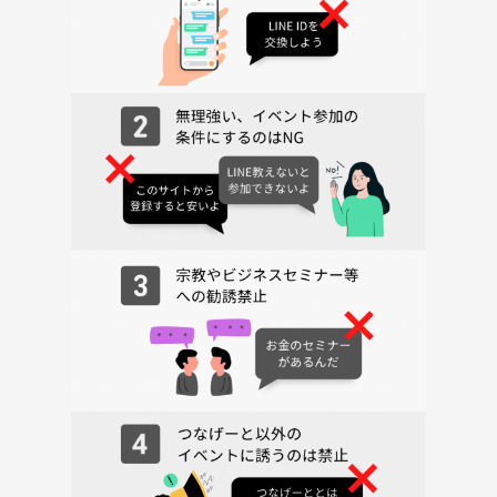
運動初心者の方や、運動が苦手な方にも楽しんでいただけるようなプロ
グラムを用意しております。
●着替える場所はありますか？
会場によっては更衣室をご用意できない場合がございます。
その場合は、トイレや男女交互に着替えるようにご案内させていただき
ます。
不安な場合は、直接お問い合わせください。
🌱サークルの雰囲気
当サークルは、初心者から上級者まで幅広く楽しめるエクササイズを提
供しています！
プロの指導のもと、ひとりひとりの体力レベルに合わせて丁寧にサポー
トします。
アットホームな雰囲気で、皆さんとお話しながら楽しく運動を楽しんで
いきましょう💬
☆当日スケジュール☆
9:55-10:05 着替え/準備
10:05-10:10 自己紹介