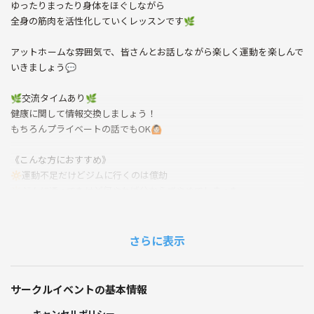
ゆったりまったり身体をほぐしながら
全身の筋肉を活性化していくレッスンです🌿
アットホームな雰囲気で、皆さんとお話しながら楽しく運動を楽しんで
いきましょう💬
🌿交流タイムあり🌿
健康に関して情報交換しましょう！
もちろんプライベートの話でもOK🙆🏻
《こんな方におすすめ》
🔆運動不足だけどジムに行くのは億劫
🔆ジムに通ってたけど何やれば分からずやめてしまった
🔆運動が苦手で激しいスポーツはやりたくない
🔆今やっている運動の効率をより高めたい
🔆楽しく運動する仲間が欲しい
さらに表示
参加されている方の運動レベルに合わせてその場でエクササイズメニュ
ーを作成するので、きつくてついていけないということは一切ありませ
サークルイベントの基本情報
ん！！
キャンセルポリシー