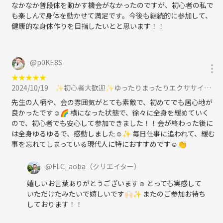
なかなか普段体を動かす機会がなかったのですが、初心者の私で
も楽しんで身体を動かせて満足です。今後も継続的に参加して、
健康的な身体作りを目指したいとと思います！！
@
p0KE8S
★
★
★
★
★
2024/10/19
✨初心者大歓迎✨ゆったりまったりエクササイズ🌿10/19 11:00~に参加
先生の人柄や、会の雰囲気がとても素敵で、初めてでも居心地が
良かったです☺️🌈 横になった状態で、徐々に全身を緩めていく
ので、初心者でも安心して参加できました！！会が終わった後に
は全身ゆるゆるで、感動しました☺️✨ 毎日仕事に追われて、緩む
事を忘れてしまっている現代人に特におすすめです☺️👏
@
FLC_aoba
（クリエイター）
嬉しいお言葉ありがとうございます☺️ とっても実感して
いただけたみたいで嬉しいです🙌🏻✨ またのご参加お待ち
しております！！