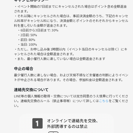
参加されている方の目的に合わせて1人1人に合った方法を
・イベント開始の7日前までにキャンセルされた場合はポイント含め全額返金
されます。
その場でお伝えいたします😊
・それ以降にキャンセルされた場合は、事前決済金額のうち、下記のキャンセ
ル料率がキャンセル料になり、決済金額とポイントのそれぞれからキャンセル
料を差し引いた金額が返金されます。
少人数のクループで実施するため、
・6日前から3日前まで: 30%
フォームの修正などを細かくできるため
・2日前: 50%
効率良く効果的に全身の筋肉を使うことができます✨
・前日: 80%
・当日: 100%
・ただし、お申し込み後 1時間以内（イベント当日のキャンセルは除く）にキ
※つなげーと以外からも募集しております。
ャンセルされた場合は全額返金されます。
つなげーとの参加人数が最終的な参加人数とは異なりますので、ご了
・また、最小催行人数に達していない場合は全額返金されます
承ください。
中止の場合
最少催行人数に達しない場合、および天候不順など主催者の判断によりイベン
📣よくある質問
トが中止される場合があります。その場合、参加料金は全額返金されます。
●何か必要な持ち物はありますか？
連絡先交換について
動きやすい服装
LINE等の個人情報の取得・交換については双方同意のうえ慎重に行ってくださ
・飲み物
い。連絡先交換のルール（禁止事項等）について詳しくは
こちら
をご覧くださ
・楽しむ気持ち
い。
以上の3つのみお持ちいただければ、参加できます。
●運動初心者ですが、参加できますか？
大歓迎です。