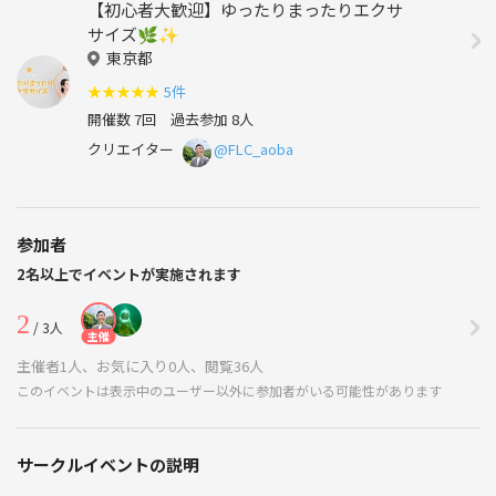
【初心者大歓迎】ゆったりまったりエクサ
サイズ🌿✨
東京都
★
★
★
★
★
5件
開催数 7回
過去参加 8人
クリエイター
@FLC_aoba
参加者
2名以上でイベントが実施されます
2
/ 3人
主催
主催者1人、お気に入り0人、閲覧36人
このイベントは表示中のユーザー以外に参加者がいる可能性があります
サークルイベントの説明