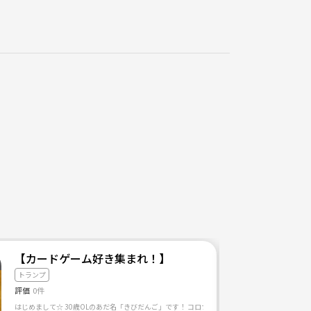
代・40代！女性参加多め！同じ趣味で仲間作り！
【カードゲーム好き集まれ！】
トランプ
評価
0件
作って、みんなで楽しく遊びましょう！！ ※初心者の方や他の参加者の方に優しくない方の参加はお断