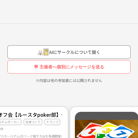
AIにサークルについて聞く
💬 主催者へ個別にメッセージを送る
※内容は他の参加者には公開されません
オフ会【ルースタpoker部】テキサスホールデム！20代・30
ルデムポーカー
友達づくり
トランプ
7件
サスホールデム)のリーグ戦や大会を毎週開催します！ 初心者の方大歓迎！ ポーカー好きな仲間を