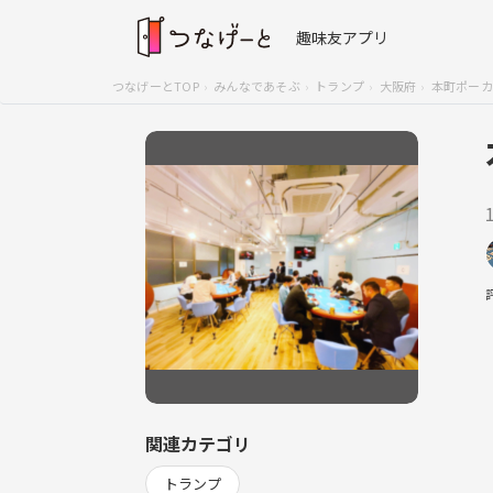
趣味友アプリ
つなげーとTOP
みんなであそぶ
トランプ
大阪府
本町ポーカ
関連カテゴリ
トランプ