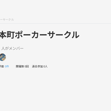
ーサークル
本町ポーカーサークル
1 人がメンバー
評価
0件
開催数 0回
過去参加 0人