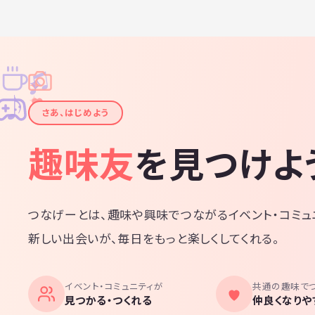
♫
✧
✦
✦
♪
✧
さあ、はじめよう
趣味友
を見つけよ
つなげーとは、趣味や興味でつながるイベント・コミュ
新しい出会いが、毎日をもっと楽しくしてくれる。
イベント・コミュニティが
共通の趣味で
見つかる・つくれる
仲良くなりや