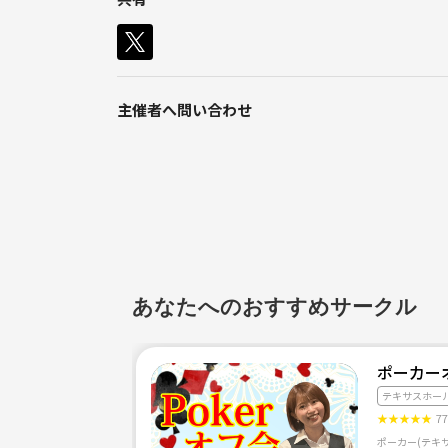
・高級そうで自分のお財布にはちょっと。、
安心してください！
主催者へ問い合わせ
※賭博行為等は一切行いません。
年齢、性別、業種問いません。
様々な人の交流の場にもなればと思います！
あなたへのおすすめサークル
ポーカー
テキサスホー
★
★
★
★
★
7
ポーカー(テキ