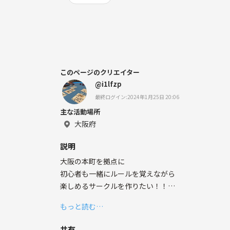
このページのクリエイター
@i1lfzp
最終ログイン:2024年1月25日 20:06
主な活動場所
大阪府
説明
大阪の本町を拠点に
初心者も一緒にルールを覚えながら
楽しめるサークルを作りたい！！
もっと読む…
・ルールを全く知らないから無理だ。
・カジノって怖いんじゃ。。
共有