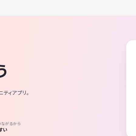
う
ニティアプリ。
つながるから
すい