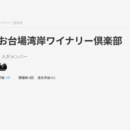
イナリー倶楽部
お台場湾岸ワイナリー倶楽部
1 人がメンバー
評価
0件
開催数 0回
過去参加 0人