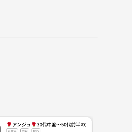
🌹アンジュ🌹30代中盤～50代前半の友達作りサークル
食事会
麻雀
BBQ