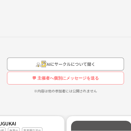
ティーができる素敵
AIにサークルについて聞く
💬 主催者へ個別にメッセージを送る
※内容は他の参加者には公開されません
UGUKAI
全般
食事会
異業種交流会