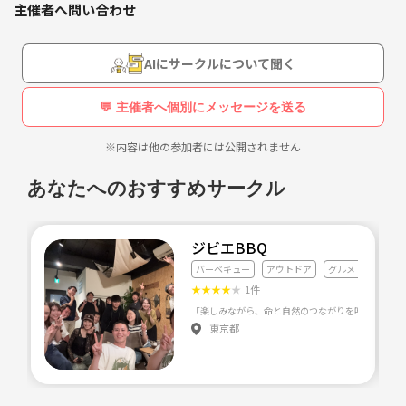
主催者へ問い合わせ
22歳が主催でイベントをやっていきます！
ぜひ同年代の方々、お待ちしております🙇‍♂️
AIにサークルについて聞く
💬 主催者へ個別にメッセージを送る
※内容は他の参加者には公開されません
あなたへのおすすめサークル
ジビエBBQ
バーベキュー
アウトドア
グルメ・料理全般
★
★
★
★
★
1件
東京都