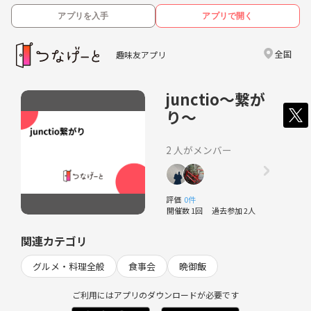
アプリを入手
アプリで開く
全国
趣味友アプリ
junctio〜繋が
り〜
2 人がメンバー
評価
0件
開催数 1回
過去参加 2人
関連カテゴリ
グルメ・料理全般
食事会
晩御飯
ご利用にはアプリのダウンロードが必要です