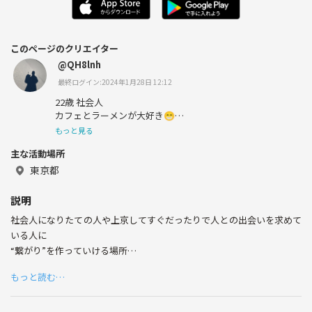
このページのクリエイター
@QH8lnh
最終ログイン:2024年1月28日 12:12
22歳 社会人
カフェとラーメンが大好き😁
もっと見る
同世代の方と仲良くなりたいです！
主な活動場所
東京都
説明
社会人になりたての人や上京してすぐだったりで人との出会いを求めて
いる人に
“繋がり”を作っていける場所
junctio･ユンクティオ
もっと読む…
ラテン語で(繋がり)