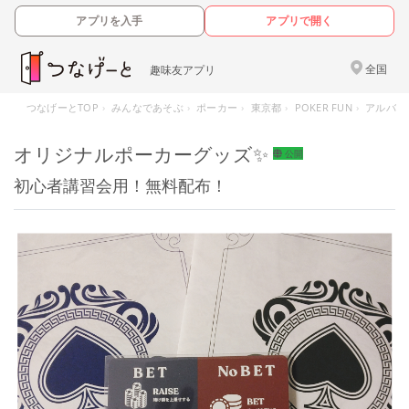
アプリを入手
アプリで開く
全国
趣味友アプリ
つなげーとTOP
みんなであそぶ
ポーカー
東京都
POKER FUN
アルバム
オリジナルポーカーグッズ✨
公開
初心者講習会用！無料配布！