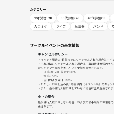
初対面でも自然と盛り上がれる、
カテゴリー
音楽好き同士のつながりを楽しみましょう✨♬
20代参加OK
30代参加OK
40代参加OK
※生バンドカラオケのイメージ・雰囲気は
カラオケ
ライブ
生演奏
バンド
↓↓↓Youtube動画 📺↓↓↓をチェック✅してく
サークルイベントの基本情報
キャンセルポリシー
♦️ 申し込み方法 ♦️
・イベント開始の7日前までにキャンセルされた場合はポイ
🔽予約は申込ボタンから⭐️🔽
・それ以降にキャンセルされた場合は、事前決済金額のうち
からキャンセル料を差し引いた金額が返金されます。
・6日前から3日前まで: 30%
・2日前: 50%
🕒 会の流れ 🕒
・前日および当日: 100%
・ただし、お申し込み後 1時間以内（イベント当日のキャ
1️⃣スタート 15:00-16:00 音楽交流会♬
・また、最小催行人数に達していない場合は全額返金されま
音楽の話をしながら自由に交流✨
中止の場合
初参加でも話しやすい雰囲気です
最少催行人数に達しない場合、および天候不順など主催者の
金されます。
2️⃣16:00-18:00 生バンド演奏＋カラオケタイム♬