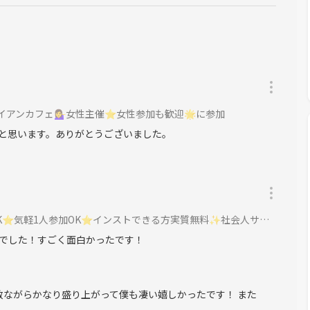
動しています。
以上✨
❗
ンカフェ💁‍♀️女性主催⭐女性参加も歓迎🌟に参加
と思います。ありがとうございました。
気軽1人参加OK⭐インストできる方実質無料✨社会人サークル主催に参加
でした！すごく面白かったです！
数ながらかなり盛り上がって僕も凄い嬉しかったです！ また