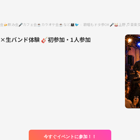
飲み会🎤カフェ会☕️カラオケ会☕️など👨‍👩‍👧🐦
歌唱もドタ参OK🎤🥁上野 ♬ 音
会×生バンド体験 🎸初参加・1人参加
今すぐイベントに参加！！