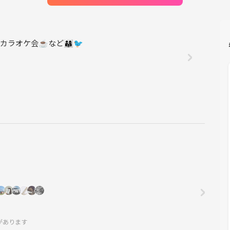
会☕️など👨‍👩‍👧🐦
があります