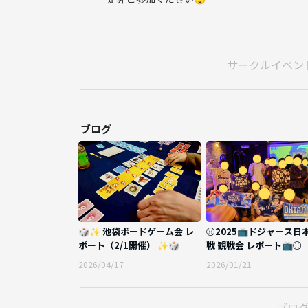
https://maps.app.goo.gl/to5bqG3vvnhFcBx26
⭐日時：7/12(日)
第1部：12:00-15:00
サークルイベン
第2部：15:00-18:00
⭐参加費💰：
✅ 音楽交流会＋生バンド鑑賞のみ
ブログ
参加費3,300円＋つなげーと手数料500円(1ドリンク
※生バンドカラオケ当日抽選枠もあり（無料）
✅ 🎸音楽交流会♪＋生バンドカラオケ🎤1曲歌唱
参加費4,900円＋つなげーと手数料500円(1ドリンク
（1曲保証・先着制※枠に限りあり）
🎲✨ 池袋ボードゲーム会 レ
⚾️2025📺ドジャース日
（被らない形で好きな曲選んで歌えます）
ポート（2/1開催） ✨🎲
戦 観戦会 レポート📺⚾️
※事前申込制で、歌う曲は被らないために当日抽選
2026/04/17
2026/01/21
（歌詞見ながら歌えます！ご安心ください⭐）
※2ドリンク目以降別途費用。お酒注文できます❗
ブロ