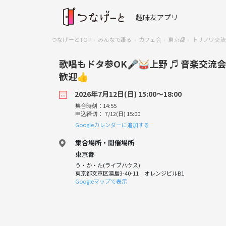
趣味友アプリ
つなげーとTOP
みんなで語る
カフェ会
東京都
トリノワ交流会
歌唱もドタ参OK🎤🥁上野 ♬ 音楽交流
歓迎👍
2026年7月12日(日) 15:00〜18:00
集合時刻：14:55
申込締切： 7/12(日) 15:00
Googleカレンダーに追加する
集合場所・開催場所
東京都
う・か・た(ライブハウス)
東京都文京区湯島3-40-11 オレンジビルB1
Googleマップで表示