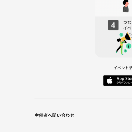
元バンドマン🎸&博報堂出身の広告マンの経験を
う！」をテーマにした音楽交流会イベントを定期開
その他にも出版社のメディアプラナーやコミュニテ
得意なことはちゃんと機能するゼロイチを作ること
是非一緒に楽しいコンテンツを作りましょう✨
💡 主催者プロフィール② 💡
⭐️名前：ほーりー
イベント
⭐️トリノワ交流会代表
⭐️職業：WEBマーケター🖥グルメインフルエンサー
⭐️趣味：野球観戦⚾️（西武ファン）♨️サウナ⛳️ゴルフ♬M
⭐️得意なこと：🍻飲み会幹事⚾️プロ野球チケット購
WEBマーケター🖥の経験を活かしながらトリノワ
ーのマネジメント👬を中心にしています。たまに⚾️
主催者へ問い合わせ
ワイ系超大好きでハロウィン🎃も大好きです。