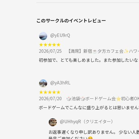
Instagram📷でグルメインフルエンサーとして活
居酒屋アカウント🍶を運営しフォロワー数5,000名
一緒に飲んだりごはんに行ける方を募集しています
このサークルのイベントレビュー
＝＝＝＝＝＝＝＝＝＝＝＝＝＝＝＝＝＝＝＝
@
yEU9rQ
♦️カラオケ会がおすすめの方♦️
★
★
★
★
★
✅ カラオケ・音楽・ライブ🎸が好き♬
2026/07/25
【満席】新宿☕夕方カフェ会✨ハワイア
✅ 飲みながらワイワイしたい✨
✅ 普通の飲み会に飽きた
初参加で、とても楽しめました。また参加したいな
✅ 上手くないけど歌うのは好き♬
✅ 生バンドで一度だけ歌ってみたい🎸🎤
✅ 人前で歌うのはハードル高いけど興味ある♬
@
yA3hRL
✅ 上野エリアで友達を作りたい❤️
★
★
★
★
★
2026/07/20
🎲池袋🎲ボードゲーム会⭐初心者OK⭐
「観るだけ・交流メイン」でも全然OKです⭐
ボードゲームでこんなに盛り上がるとは思いません
@
UHhyqR
（クリエイター）
🎤日時・場所🎤
お返事遅くなり申し訳ありません。 少ない人
⭐会場：う・か・た（ライブハウス）
是非ご参加ください😌