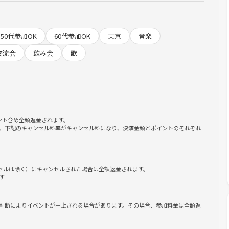
50代参加OK
60代参加OK
東京
音楽
交流会
飲み会
歌
ださい
ント含め全額返金されます。
、下記のキャンセル料率がキャンセル料になり、決済金額とポイントのそれぞれ
ンセルは除く）にキャンセルされた場合は全額返金されます。
す
判断によりイベントが中止される場合があります。その場合、参加料金は全額返