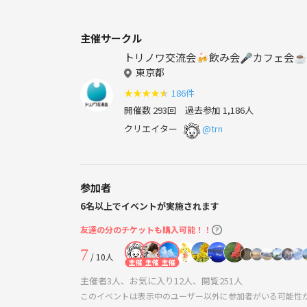
主催サークル
トリノワ交流会🍻飲み会🎤カフェ会☕️カラオケ
東京都
★
★
★
★
★
186件
開催数 293回
過去参加 1,186人
クリエイター
@trn
参加者
6名以上でイベントが実施されます
友達の分のチケットも購入可能！！
7
/ 10人
主催
主催
主催
主催者3人、お気に入り12人、閲覧251人
このイベントは表示中のユーザー以外に参加者がいる可能性