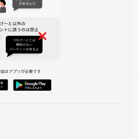
活かして「ミュージシャンの演奏でみんなで歌ってもりあがろ
催しています。
ィ運営サポートなども個人事業主として行っています。
、その方法を体系的に人に伝えられることだと思っています。
参加はアプリが必要です
🍴
r.Childrenガチ勢
入
のイベント集客をし続けています。また、代表として主催メンバ
野球観戦会と20〜30人規模の飲み会🍻を主催しています。ワイ