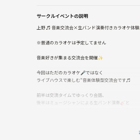
サークルイベントの説明
上野 ♬ 音楽交流会×生バンド演奏付きカラオケ体験🎸
※普通のカラオケは予定してません
音楽好きが集まる交流会を開催✨
今回はただのカラオケ🎤ではなく
ライブハウスで楽しむ“音楽体験型交流会です♬
前半は交流タイムでゆっくり会話、
後半はミュージシャンによる生バンド演奏🎸と
カラオケのセットで会場全体がライブ空間に♬
さらに…
抽選で生バンド🎸をバックに歌えるチャンスあり！