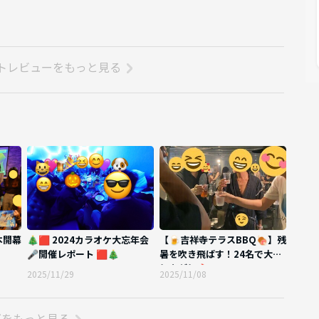
トレビューをもっと見る
付き)
付き)
本開幕
🎄🟥 2024カラオケ大忘年会
【🍺吉祥寺テラスBBQ🍖】残
🎤開催レポート 🟥🎄
暑を吹き飛ばす！24名で大盛
予定です
り上がり🔥
2025/11/29
2025/11/08
グをもっと見る