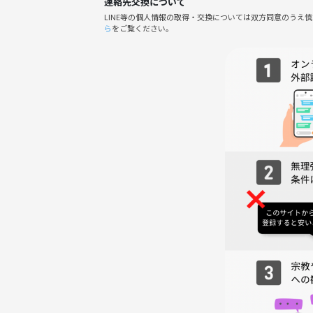
連絡先交換について
ミュージシャンによる演奏つきカラオケ⭐
LINE等の個人情報の取得・交換については双方同意のうえ
ライブハウスならではの迫力を体験✨
ら
をご覧ください。
3️⃣ 18:00 終了・現地解散・希望者のみで2次会へ ☺️
📷 写真撮影タイムあり📷
ステージで歌う姿や、楽しい雰囲気を運営が撮影！
SNSや思い出用にご活用ください✨
※動画の撮影販売はおこないません
＝＝＝＝＝＝＝＝＝＝＝＝＝＝＝＝＝＝＝＝
💡 主催者プロフィール①💡
⭐️名前：ケイジ
⭐️出身：静岡県
⭐️職業：経営者/メディアプランナー/イベンター🎤
⭐️趣味：作詞•作曲♬、セッションイベントで歌う
好きなアーティストはMr.Children,サザン、ビ
サウナも大好きです♨️