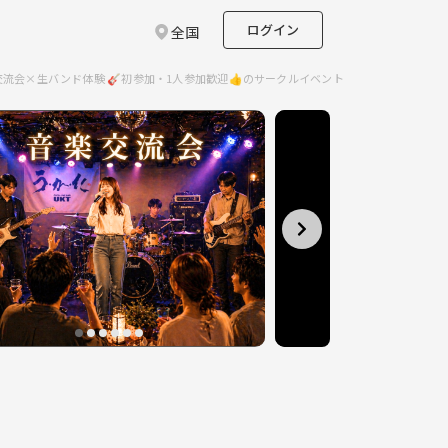
ログイン
全国
楽交流会×生バンド体験 🎸初参加・1人参加歓迎👍のサークルイベント