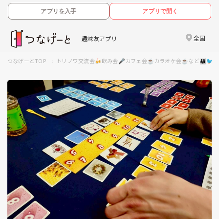
アプリを入手
アプリで開く
全国
趣味友アプリ
つなげーとTOP
トリノワ交流会🍻飲み会🎤カフェ会☕️カラオケ会☕️など👨‍👩‍👧🐦