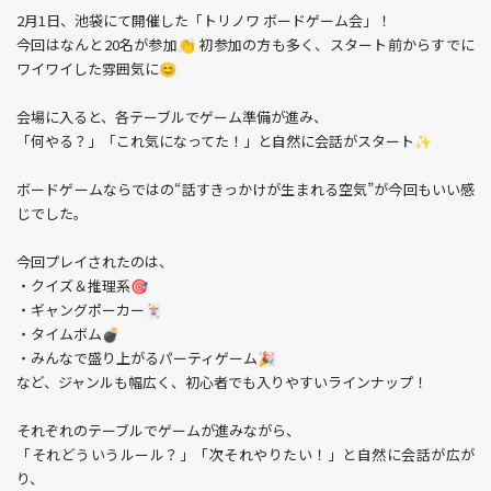
2月1日、池袋にて開催した「トリノワ ボードゲーム会」！
今回はなんと20名が参加👏 初参加の方も多く、スタート前からすでに
ワイワイした雰囲気に😊
会場に入ると、各テーブルでゲーム準備が進み、
「何やる？」「これ気になってた！」と自然に会話がスタート✨
ボードゲームならではの“話すきっかけが生まれる空気”が今回もいい感
じでした。
今回プレイされたのは、
・クイズ＆推理系🎯
・ギャングポーカー🃏
・タイムボム💣
・みんなで盛り上がるパーティゲーム🎉
など、ジャンルも幅広く、初心者でも入りやすいラインナップ！
それぞれのテーブルでゲームが進みながら、
「それどういうルール？」「次それやりたい！」と自然に会話が広が
り、