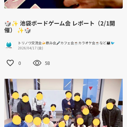
🎲✨ 池袋ボードゲーム会 レポート（2/1開
催） ✨🎲
トリノワ交流会🍻飲み会🎤カフェ会☕️カラオケ会☕️など👨‍👩‍👧🐦
2026/04/17 (金)
0
58