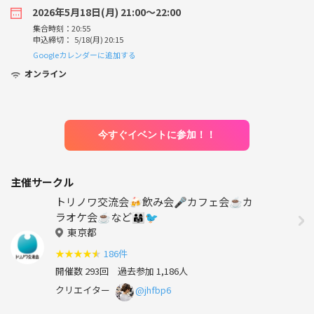
2026年5月18日(月) 21:00〜22:00
集合時刻：20:55
申込締切： 5/18(月) 20:15
Googleカレンダーに追加する
オンライン
今すぐイベントに参加！！
主催サークル
トリノワ交流会🍻飲み会🎤カフェ会☕️カ
ラオケ会☕️など👨‍👩‍👧🐦
東京都
★
★
★
★
★
186件
開催数 293回
過去参加 1,186人
クリエイター
@jhfbp6