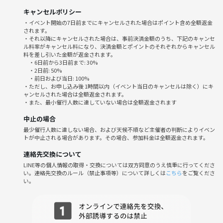
5️⃣ オンライン交流会終了前に「話してみたい人」を司会者宛に参加者
キャンセルポリシー
番号で送付
・イベント開始の7日前までにキャンセルされた場合はポイント含め全額返金
6️⃣ イベント終了後に司会者が参加者全員を招待したグループを作成
されます。
7️⃣ 司会者が指名された人に個別連絡してマッチング✨
・それ以降にキャンセルされた場合は、事前決済金額のうち、下記のキャンセ
ル料率がキャンセル料になり、決済金額とポイントのそれぞれからキャンセル
(連絡先は6️⃣で参加者全員に共有するため自分から連絡することもOK
料を差し引いた金額が返金されます。
❗)
・6日前から3日前まで: 30%
・2日前: 50%
・前日および当日: 100%
※交流フリートークは基本無しです。早めに終わった場合のみ、22時ま
・ただし、お申し込み後 1時間以内（イベント当日のキャンセルは除く）にキ
で希望者のみでブレイクアウトルーム使用無しで質問タイムやフリート
ャンセルされた場合は全額返金されます。
・また、最小催行人数に達していない場合は全額返金されます
ークする場合があります
※マッチング💭は開催翌日から最大3日以内に運営側から対応します
中止の場合
最少催行人数に達しない場合、および天候不順など主催者の判断によりイベン
トが中止される場合があります。その場合、参加料金は全額返金されます。
♦️ 申し込み方法 ♦️
連絡先交換について
1️⃣ 申込ボタンから参加予約✨🔽
LINE等の個人情報の取得・交換については双方同意のうえ慎重に行ってくださ
い。連絡先交換のルール（禁止事項等）について詳しくは
こちら
をご覧くださ
2️⃣ 3minマッチ！オンライン交流会用の事前ヒアリングフォーム に回答
い。
⭐️（SMSなどで送ります）
これでお申し込み完了です✨