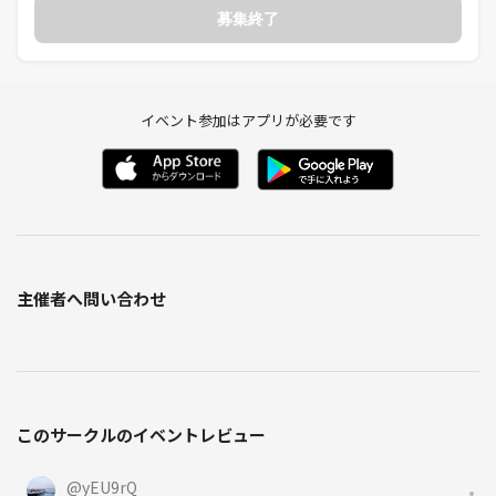
⭐️21:00-22:00（受付開始5分前）
募集終了
⭐️定員:12名
⭐️参加費:500円＋つなげーと手数料500円
※本企画はつなげーと経由の予約申込のみ有料となっております
イベント参加はアプリが必要です
♦️ 参加条件 ♦️
✅①他参加者にプロフィールを開示する用のヒアリングフォームのご
回答（SMSなどで送付）
✅②連絡先の開示💭及び他参加者から連絡が入ることの許諾
（他参加者への開示用途・グループ作成用途）
（他参加者から連絡が来た後のレスポンス判断は自由）
主催者へ問い合わせ
✅③3分間の自己紹介時間中のカメラON📷必須
✅④遅刻NG⏱（交流フリートークの時間を設定せず自己紹介時間のみ
となるため）
このサークルのイベントレビュー
♦️ 申し込み方法 ♦️
1️⃣ 申込ボタンから参加予約✨🔽
@
yEU9rQ