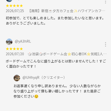
★
★
★
★
★
2️⃣ 3minマッチ！オンライン交流会用の事前ヒアリングフォーム に回答
2026/07/25
【満席】新宿☕夕方カフェ会✨ハワイアンカフェ💁‍♀️女性主催⭐女性参加も歓迎🌟に参加
⭐️
（SMSなどで送ります）
初参加で、とても楽しめました。また参加したいなと思います。
ありがとうございました。
これでお申し込み完了です✨
@
yA3hRL
⭐️ 皆さまのご参加、お待ちしています⭐️
★
★
★
★
★
2026/07/20
🎲池袋🎲ボードゲーム会⭐初心者OK⭐気軽1人参加OK⭐インストできる方実質無料✨社会人サークル主催に参加
【主催】トリノワ交流会
ボードゲームでこんなに盛り上がるとは思いませんでした！すご
く面白かったです！
@
UHhyqR
（クリエイター）
お返事遅くなり申し訳ありません。 少ない人数ながらか
なり盛り上がって僕も凄い嬉しかったです！ また是非ご
参加ください😌