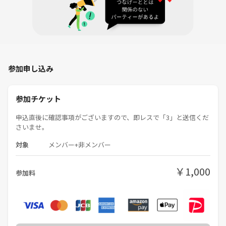
今はたくさんの方と関わりながら
「ありがとう」をもらえることが幸せで活動中☺️✨️
♦️ こんな方におすすめ
参加申し込み
✔ 長時間のイベントは苦手だけど、1時間でサクッと出会いたい方⏰
✔ 仕事が忙しくても、夜9時から効率よく色々な人と会いたい方🌙
✔ 自分の魅力や想いを、3分プレゼンで直接アピールしたい方
参加チケット
✔ プロフィールや文字よりも、“リアルな声と雰囲気”で相性を感じた
申込直後に確認事項がございますので、即レスで「3」と送信くだ
い方☺️
さいませ。
✔ 週1ペースで定期的に新しいつながりを増やしたい方✨
✔ オンラインでも“リアルなつながり”を感じたい方✨
対象
メンバー+非メンバー
✔ 価値観について気軽に話してみたい方💕
✔ まずは友達から、自然な出会いを楽しみたい方🙋
￥1,000
参加料
全国から参加OK ♪ 女性のご参加も大歓迎✨
♦️ 開催場所・日時 ♦️
⭐️Zoom開催（URLは予約後に送付します）