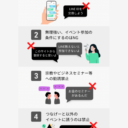
💡主催者プロフィール ①💡
名前：ゆかつん
性別：女
出身：長野🍎
職業：
・フリーランス研究所📚
・交流会主催🎉
・料理人👩‍🍳
・グルメインフルエンサー📸
💖趣味：料理🍳／呑み🍻／カラオケ🎤／バスケ🏀
元々は…👀✨
🏨会員制高級リゾートホテルで
フレンチ🇫🇷＆イタリアン🇮🇹のコック👩‍🍳
その後…
💐親孝行したい想いから
👵介護福祉士
🧠メンタル心理カウンセラーに✨