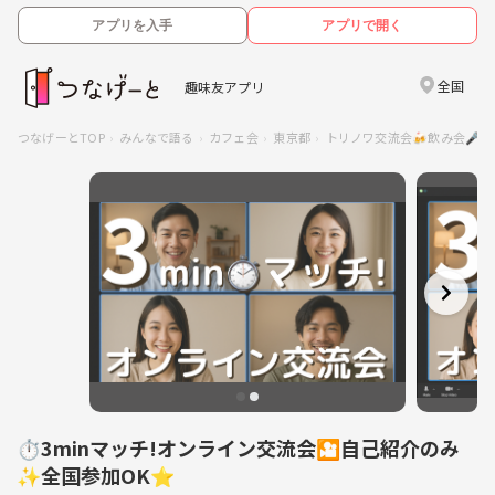
アプリを入手
アプリで開く
全国
趣味友アプリ
つなげーとTOP
みんなで語る
カフェ会
東京都
トリノワ交流会🍻飲み会🎤カフェ会
⏱3minマッチ!オンライン交流会🎦自己紹介のみ
✨全国参加OK⭐