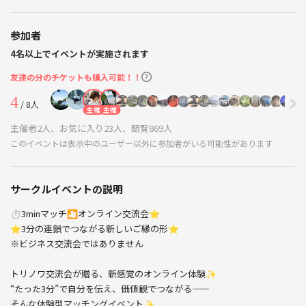
参加者
4名以上でイベントが実施されます
友達の分のチケットも購入可能！！
4
/ 8人
主催
主催
主催者2人、お気に入り23人、閲覧869人
このイベントは表示中のユーザー以外に参加者がいる可能性があります
サークルイベントの説明
⏱3minマッチ🎦オンライン交流会⭐️
⭐️3分の連鎖でつながる新しいご縁の形⭐️
※ビジネス交流会ではありません
トリノワ交流会が贈る、新感覚のオンライン体験✨
“たった3分”で自分を伝え、価値観でつながる——
そんな体験型マッチングイベント✨