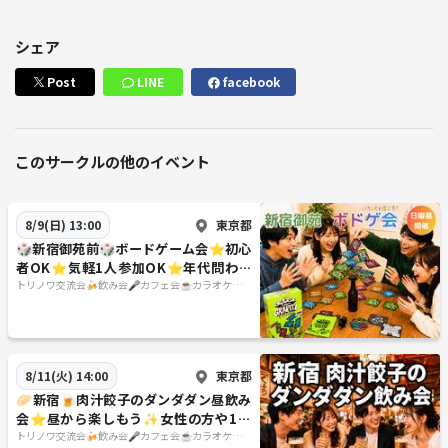
シェア
Post
LINE
facebook
このサークルの他のイベント
東京都
8/9(日) 13:00
🎲新宿御苑前🎲ボードゲーム会⭐初心
者OK⭐気軽1人参加OK⭐年代問わず
OK
トリノワ交流会🍻飲み会🎤カフェ会☕️カラオケ会
☕️など👨‍👩‍👧🐦
東京都
8/11(火) 14:00
🥟新宿🍺肉汁餃子のダンダダン昼飲み
会⭐️昼から楽しもう✨女性の方や1人
参加歓迎✨
トリノワ交流会🍻飲み会🎤カフェ会☕️カラオケ会