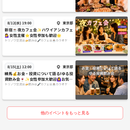
☕️など👨‍👩‍👧🐦
東京都
8/12(水) 19:00
新宿☕夜カフェ会✨ハワイアンカフェ
💁‍♀️女性主催⭐女性参加も歓迎🌟
トリノワ交流会🍻飲み会🎤カフェ会☕️カラオケ会
☕️など👨‍👩‍👧🐦
東京都
8/15(土) 12:00
練馬💰お金・投資について語る!ゆる投
資飲み会🍷✨女性参加大歓迎🙆‍♀️お気軽
1人参加OK
トリノワ交流会🍻飲み会🎤カフェ会☕️カラオケ会
☕️など👨‍👩‍👧🐦
他のイベントをもっと見る