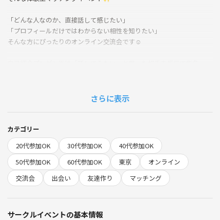
「どんな人なのか、直接話して感じたい」
「プロフィールだけではわからない相性を知りたい」
そんな方にぴったりのオンライン交流会です☺️
自己紹介プレゼン後は「話してみたい」と思った相手を番号で指名
価値観・夢・ライフスタイルを“3分”でシェアすることで、
短時間でも深いつながりが生まれる、新しいオンライン交流体験です
さらに表示
✨
カテゴリー
♦️ 会の流れ ♦️
20代参加OK
30代参加OK
40代参加OK
1️⃣ 申込ボタンから予約・事前フォーム回答
50代参加OK
60代参加OK
東京
オンライン
2️⃣ Zoom入室（プレゼン時のみカメラON）
交流会
出会い
友達作り
マッチング
3️⃣ 司会者あいさつ＆自己紹介プレゼン見本紹介
4️⃣ 参加者1人ずつ自己紹介3分プレゼン
（画面共有OK 発表前に本フォームで回答されたヒアリング情報をZoo
サークルイベントの基本情報
mチャットに送付）