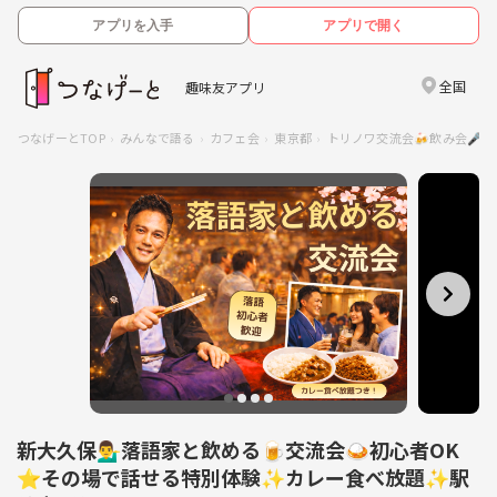
アプリを入手
アプリで開く
全国
趣味友アプリ
つなげーとTOP
みんなで語る
カフェ会
東京都
トリノワ交流会🍻飲み会🎤カフェ会
新大久保💁‍♂️落語家と飲める🍺交流会🍛初心者OK
⭐その場で話せる特別体験✨カレー食べ放題✨駅