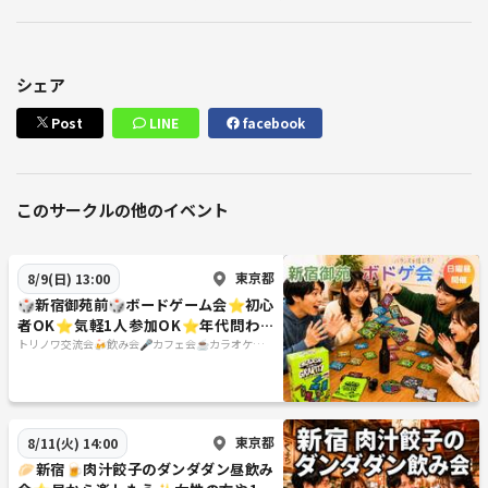
シェア
Post
LINE
facebook
このサークルの他のイベント
東京都
8/9(日) 13:00
🎲新宿御苑前🎲ボードゲーム会⭐初心
者OK⭐気軽1人参加OK⭐年代問わず
OK
トリノワ交流会🍻飲み会🎤カフェ会☕️カラオケ会
☕️など👨‍👩‍👧🐦
東京都
8/11(火) 14:00
🥟新宿🍺肉汁餃子のダンダダン昼飲み