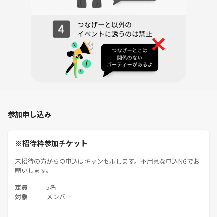
気軽に参加しやすい雰囲気で開催予定です☺️
また、落語好きの方にとっても、
現在二つ目として高座を重ねる噺家さんと近い距離で交流できる機会と
して、楽しんでいただければと思います✨
♦️ 主催者プロフィール② ♦️
⭐️名前：ほーりー
⭐️トリノワ交流会代表
⭐️職業：WEBマーケター・イベントマーケター
⭐️趣味：野球観戦⚾️ サウナ♨️ ゴルフ⛳️ Mr.Children♬
参加申し込み
WEBマーケター💻の経験を活かしながら、トリノワ交流会の集客や企
画設計を行っています。
※招待枠参加チケット
カフェ会や飲み会を中心に、都内でさまざまな交流イベントを開催して
未招待の方からの申込はキャンセルします。不用意な申込NGでお
います✨
願いします。
「一人ではできない体験をコミュニティで実現する」をテーマに、
定員
5名
ただ集まるだけでなく、“来てよかった”と思える企画づくりを大切にし
対象
メンバー
ています☺️