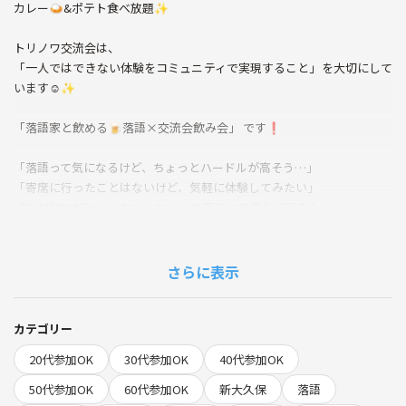
カレー🍛&ポテト食べ放題✨
トリノワ交流会は、
「一人ではできない体験をコミュニティで実現すること」を大切にして
います☺️✨
「落語家と飲める🍺落語×交流会飲み会」 です❗
「落語って気になるけど、ちょっとハードルが高そう…」
「寄席に行ったことはないけど、気軽に体験してみたい」
「ただ飲むだけじゃない、ちょっと面白い交流会に行きたい」
「噺も交流も、どちらも楽しめる場があったら行ってみたい」
そんな方にぴったりの企画です✨
さらに表示
今回は、現在二つ目として活躍中で、最高位の真打昇進も予定されてい
る落語家さんをお迎えし、落語を楽しみながら飲み、その後はそのまま
カテゴリー
交流できる特別企画です⭐
20代参加OK
30代参加OK
40代参加OK
✅ 落語を生でしっかり楽しめる（40〜60分）
50代参加OK
60代参加OK
新大久保
落語