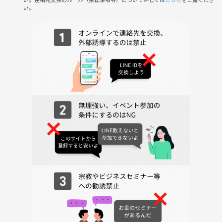
♦️ 申し込み方法 ♦️
い。
🔽予約は申込ボタンから⭐️🔽
♦️ 主催者プロフィール① ♦️
⭐️名前：三遊亭 樂八
⭐️職業：落語家💁‍♂️
⭐️特徴：初心者向け落語も可
⭐️備考：9月21日に真打昇進予定
32歳から落語の道に入り、現在活躍中の落語家さんです✨
落語をもっと多くの方に知ってほしい、寄席や落語の世界に興味を持っ
てほしい、という想いを持って活動されています。
今回は「落語を聴いて終わり」ではなく、
その後に一緒に飲みながら交流できる形にも前向きにご協力いただいて
います⭐
落語をまだ知らない方にも楽しんでもらえるよう、