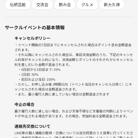
✅ 初心者でもわかりやすく気軽に参加できる⭐
伝統芸能
交流会
飲み会
グルメ
新大久保
✅ 落語家さんと直接話せる💁‍♂️
✅ 普通の飲み会では味わえない体験ができる🍺
✅ 落語好きの方にとっても、噺家さんと交流できる貴重な機会
サークルイベントの基本情報
✅ 新しい人との交流も自然に楽しめる✨
キャンセルポリシー
「見るだけで終わらない体験型イベント」として、
・イベント開始の7日前までにキャンセルされた場合はポイント含め全額返金
落語の面白さと人との交流の楽しさをどちらも味わえる会にしたいと思
されます。
っています☺️
・それ以降にキャンセルされた場合は、事前決済金額のうち、下記のキャンセ
ル料率がキャンセル料になり、決済金額とポイントのそれぞれからキャンセル
料を差し引いた金額が返金されます。
堅い雰囲気の会ではありません❗
・6日前から3日前まで: 30%
お酒やごはん🍛を楽しみながら、自然体で参加できる交流会です✨
・2日前: 50%
・前日および当日: 100%
・ただし、お申し込み後 1時間以内（イベント当日のキャンセルは除く）にキ
一方で、落語がお好きな方や、寄席に行く方にとっても、
ャンセルされた場合は全額返金されます。
・また、最小催行人数に達していない場合は全額返金されます
高座の上だけではない噺家さんの魅力に触れられる場として楽しんでい
ただける内容を目指しています⭐
中止の場合
最少催行人数に達しない場合、および天候不順など主催者の判断によりイベン
落語に詳しくない方も大歓迎です⭐
トが中止される場合があります。その場合、参加料金は全額返金されます。
「なんとなく気になる」「ちょっと面白そう」での参加も大歓迎です☺️
連絡先交換について
LINE等の個人情報の取得・交換については双方同意のうえ慎重に行ってくださ
い。連絡先交換のルール（禁止事項等）について詳しくは
こちら
をご覧くださ