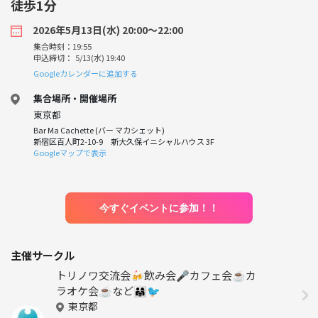
徒歩1分
2026年5月13日(水) 20:00〜22:00
集合時刻：19:55
申込締切： 5/13(水) 19:40
Googleカレンダーに追加する
集合場所・開催場所
東京都
Bar Ma Cachette (バー マカシェット)
新宿区百人町2-10-9 新大久保イニシャルハウス 3F
Googleマップで表示
今すぐイベントに参加！！
主催サークル
トリノワ交流会🍻飲み会🎤カフェ会☕️カ
ラオケ会☕️など👨‍👩‍👧🐦
東京都