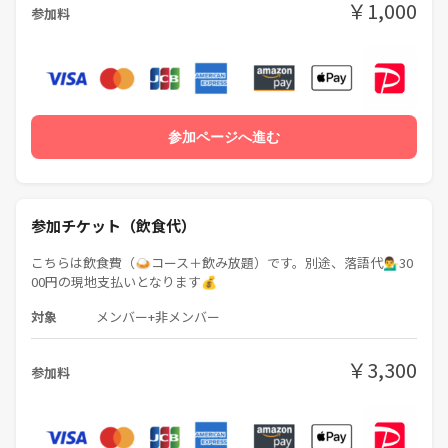
￥1,000
参加料
今回は、落語という日本文化の面白さと、交流会の楽しさを掛け合わせ
た、
他にはなかなかない企画を一緒に楽しめたら嬉しいです⭐
Instagram📷でもグルメインフルエンサー🍴として活動しています✨
参加ページへ進む
♦️こんな人におすすめ ♦️
✅ 落語に少し興味があるけど、寄席はまだハードルが高い方💡
参加チケット（飲食代）
✅ 普通の飲み会とは違う、ちょっと特別な体験をしてみたい方🍺
こちらは飲食費（🍛コース＋飲み放題）です。別途、落語代💁‍♂️30
✅ 落語家さんと直接話してみたい方💁‍♂️
00円の現地支払いとなります💰
✅ ごはんとお酒を楽しみながら自然に交流したい方🍛
✅ 初対面同士でも会話のきっかけがある会が好きな方✨
対象
メンバー+非メンバー
✅ 落語好き・寄席好きで、噺家さんとの交流にも興味がある方💭
✅ 新宿・新大久保周辺に住んでいる、または通勤・通学で利用してい
￥3,300
参加料
る方🚃
おひとり参加も大歓迎♪ 女性のご参加🙆‍♀️も大歓迎です✨
年齢制限特になし！