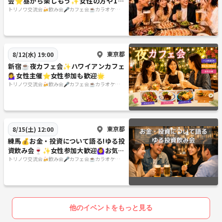
会⭐️昼から楽しもう✨女性の方や1人
参加歓迎✨
トリノワ交流会🍻飲み会🎤カフェ会☕️カラオケ会
☕️など👨‍👩‍👧🐦
東京都
8/12(水) 19:00
新宿☕夜カフェ会✨ハワイアンカフェ
💁‍♀️女性主催⭐女性参加も歓迎🌟
トリノワ交流会🍻飲み会🎤カフェ会☕️カラオケ会
☕️など👨‍👩‍👧🐦
東京都
8/15(土) 12:00
練馬💰お金・投資について語る!ゆる投
資飲み会🍷✨女性参加大歓迎🙆‍♀️お気軽
1人参加OK
トリノワ交流会🍻飲み会🎤カフェ会☕️カラオケ会
☕️など👨‍👩‍👧🐦
他のイベントをもっと見る