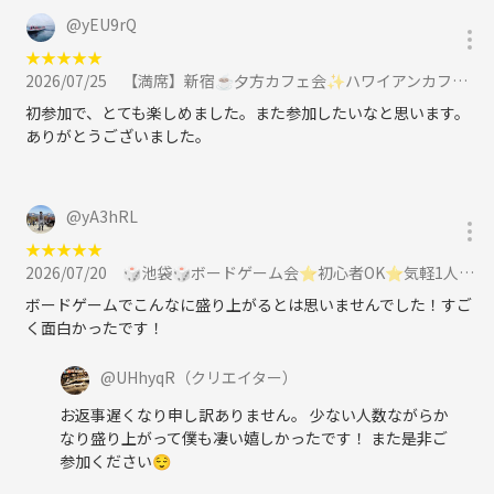
https://barmacachette.com/
@
yEU9rQ
新大久保駅から徒歩1分✨
★
★
★
★
★
⭐️5/13（水）20:00-22:00（受付開始15分前から）
2026/07/25
【満席】新宿☕夕方カフェ会✨ハワイアンカフェ💁‍♀️女性主催⭐女性参加も歓迎🌟に参加
19:45 開場
初参加で、とても楽しめました。また参加したいなと思います。
20:10 落語開演 ※遅刻者を待たずに開演します。お早めにご来場くだ
ありがとうございました。
さい
20:50 落語終了→乾杯、交流&飲食タイム
22:00 完全終了
@
yA3hRL
★
★
★
★
★
2026/07/20
🎲池袋🎲ボードゲーム会⭐初心者OK⭐気軽1人参加OK⭐インストできる方実質無料✨社会人サークル主催に参加
⭐参加費💰
男女共通2800円（飲食代）＋つなげーと手数料500円
ボードゲームでこんなに盛り上がるとは思いませんでした！すご
＋現地払いで3000円（落語代）＝6300円となります
く面白かったです！
※飲み放題つきです💡
最初の受付時にお支払いください
@
UHhyqR
（クリエイター）
（遅刻と早退のタイミングに関わらず頂きます）
お返事遅くなり申し訳ありません。 少ない人数ながらか
なり盛り上がって僕も凄い嬉しかったです！ また是非ご
※1日前～当日キャンセル代100％となります
参加ください😌
⭐️定員：10名前後予定