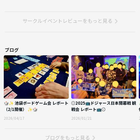
※少人数でしっかり交流できる着座想定です
♦️ 申し込み方法 ♦️
サークルイベントレビューをもっと見る
🔽予約は申込ボタンから⭐️🔽
✨主催一同お待ちしています✨
ブログ
【主催】トリノワ交流会⭐
🎲✨ 池袋ボードゲーム会 レポート
⚾️2025📺ドジャース日本開幕戦 観
（2/1開催） ✨🎲
戦会 レポート📺⚾️
2026/04/17
2026/01/21
ブログをもっと見る