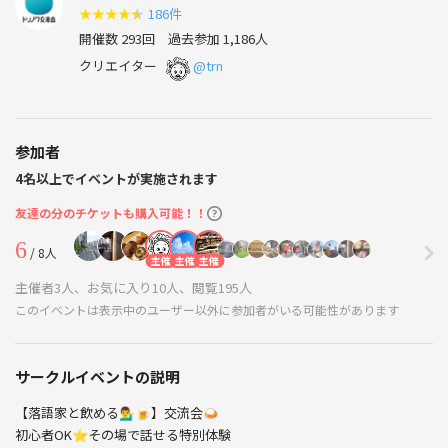
★
★
★
★
★
186件
開催数 293回
過去参加 1,186人
クリエイター
@trn
参加者
4名以上でイベントが実施されます
友達の分のチケットも購入可能！！
6
/ 8人
主催
主催
主催
主催者3人、お気に入り10人、閲覧195人
このイベントは表示中のユーザー以外に参加者がいる可能性があります
サークルイベントの説明
【落語家と飲める💁‍♂️🍺】交流会🍛
初心者OK⭐その場で話せる特別体験