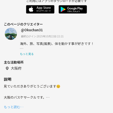
ご利用にはアプリのダウンロードが必要です
このページのクリエイター
@Okuchan31
最終ログイン:2025年10月22日 22:21
海外、旅、写真(風景)、体を動かす事が好きです！
仲良くしていただけると嬉しいです😊
もっと見る
主な活動場所
よろしくお願いします！
大阪府
説明
見ていただきありがとうございます😊
大阪のバスケサークルです。
カジュアルにバスケ、軽く運動したい方は、ぜひご参加ください！
もっと読む…