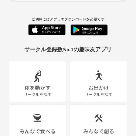
場所によって費用は変動します！
決まり次第アナウンスさせていただきます！
ご利用にはアプリのダウンロードが必要です
◯活動は月に1〜2回
平日(土日あるかもです)開催予定で1〜2時間程度を予定しております！
◯今後の活動予定
サークル登録数No.1の趣味友アプリ
・1/17 BASKETBALL COURT nks-405@八尾市
・1/29 バスケットボールコートMILADA@茨木市
👉募集人数で日程決定します！
※トラブル防止の為、迷惑行為や宗教、ネットワークビジネス等の勧誘
行為を一切禁止しております！
体を動かす
お出かけ
サークルを探す
サークルを探す
みんなで食べる
みんなで創る