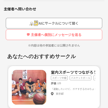
2020年11月から活動させていただいて、3年になります！
主催者へ問い合わせ
◯サークルを立ち上げた目的
お気軽にバスケをしたい！
AIにサークルについて聞く
仕事終わりにストレスを発散したい人や、軽く運動したい人と楽しみた
い！
💬 主催者へ個別にメッセージを送る
など、カジュアルにバスケができる場を作りたいといった想いからこの
サークルを立ち上げました！
※内容は他の参加者には公開されません
◯活動場所
あなたへのおすすめサークル
大阪府：東大阪市、豊中市、茨木市、八尾市、生野区など
◯活動時間
室内スポーツでつながろう⛹️‍♂️
平日19:00〜22:00 の1〜2時間程度
スポーツ全般
バスケットボール
20代友達づ
評価
0件
◯内容
10分程度ウォーミングアップ後
東京都
1ゲーム4分、総当たり式で進行します！
◯参加費