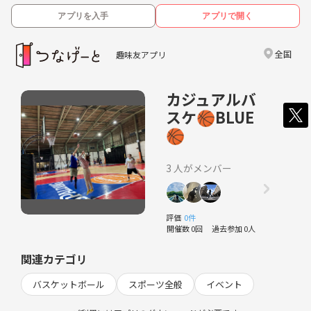
アプリを入手
アプリで開く
全国
趣味友アプリ
カジュアルバ
スケ🏀BLUE
🏀
3 人がメンバー
評価
0件
開催数 0回
過去参加 0人
関連カテゴリ
バスケットボール
スポーツ全般
イベント