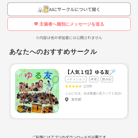
体育館使用料や消耗品代（シャトル等）が
AIにサークルについて聞く
発生するため、1回1人200円の参加料を頂いています。
💬 主催者へ個別にメッセージを送る
自由参加型なので毎回参加しなくても
いいですし、時間内で来れる時間で
※内容は他の参加者には公開されません
かまいません。持ち物も動きやすい服装・
室内シューズ・タオル・水筒など各自簡単な
あなたへのおすすめサークル
用意で結構です。
バドミントンや卓球のラケットなどはお持ちでなくても
無料でお貸しします。
【人気１位】ゆる友🏸
バドミントン
卓球
飲み会
★
★
★
★
★
129件
今後の予定
東京都
2023年12月
22日(金)10：00～12：00 バドミントン（浦添体育館）
2024年1月
10日(水)10：00～12：00 バドミントン（浦添体育館）
12日(金)10：00～12：00 バドミントン（浦添体育館）
ご利用にはアプリのダウンロードが必要です