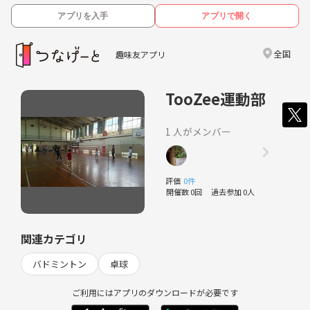
アプリを入手
アプリで開く
全国
趣味友アプリ
TooZee運動部
1 人がメンバー
評価
0件
開催数 0回
過去参加 0人
関連カテゴリ
バドミントン
卓球
ご利用にはアプリのダウンロードが必要です