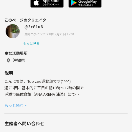
このページのクリエイター
@3cG1u6
最終ログイン:2023年12月21日 15:04
もっと見る
主な活動場所
沖縄県
説明
こんにちは、Too zee運動部です(*^^*)
週に2回、基本的に平日の朝10時～12時の間で
浦添市民体育館（ANA ARENA 浦添）にて
30～50代の6～8名でいろんな運動をしています。
もっと読む…
例えば卓球・ミニバレー・バドミントンなどなど。
みんな素人の集まりでワイワイ楽しく
主催者へ問い合わせ
運動するのが目的です。