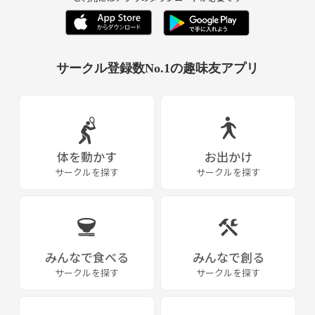
17日(水)10：00～12：00 バドミントン（西原町民体育館）
19日(金)10：00～12：00 バドミントン（浦添体育館）
24日(水)10：00～12：00 バドミントン（西原町民体育館）
26日(金)10：00～12：00 バドミントン（西原町民体育館）
サークル登録数No.1の趣味友アプリ
30日(水)10：00～12：00 バドミントン（浦添体育館）
基本的には水・金曜日なのですが、体育館の都合で
他の曜日になる事もあります。
一緒に楽しく運動したいという方、
体を動かす
お出かけ
ぜひご連絡下さい。
サークルを探す
サークルを探す
見学・体験も大歓迎ですよ！(^▽^)/
みんなで食べる
みんなで創る
サークルを探す
サークルを探す