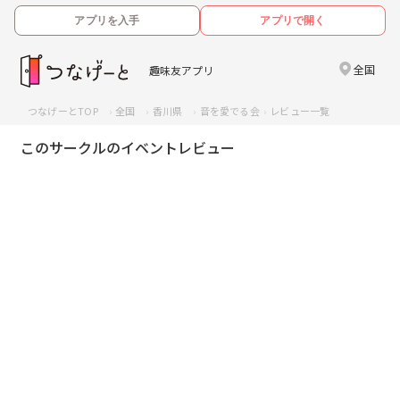
アプリを入手
アプリで開く
全国
趣味友アプリ
つなげーとTOP
全国
香川県
音を愛でる会
レビュー一覧
このサークルのイベントレビュー