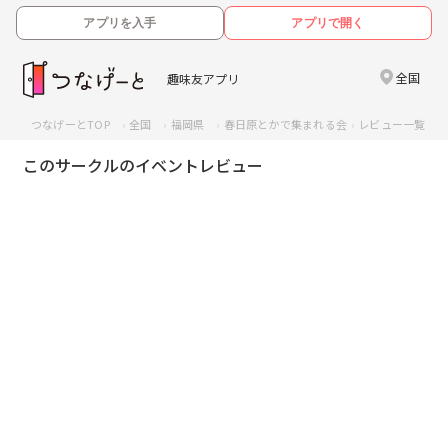
アプリを入手
アプリで開く
全国
趣味友アプリ
つなげーとTOP
全国
福岡県
春日原とかで集まれる会
レビュー一覧
このサークルのイベントレビュー