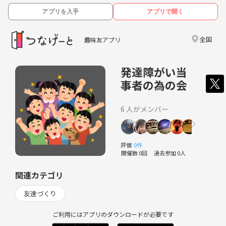
アプリを入手
アプリで開く
全国
趣味友アプリ
発達障がい当
事者の為の会
6 人がメンバー
評価
0件
開催数 0回
過去参加 0人
関連カテゴリ
友達づくり
ご利用にはアプリのダウンロードが必要です