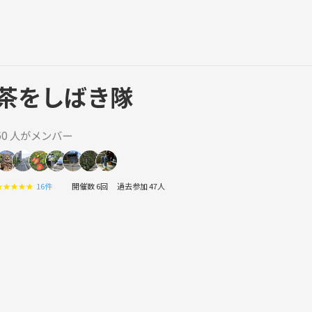
茶をしばき隊
60 人がメンバー
★
★
★
★
★
16件
開催数 6回
過去参加 47人