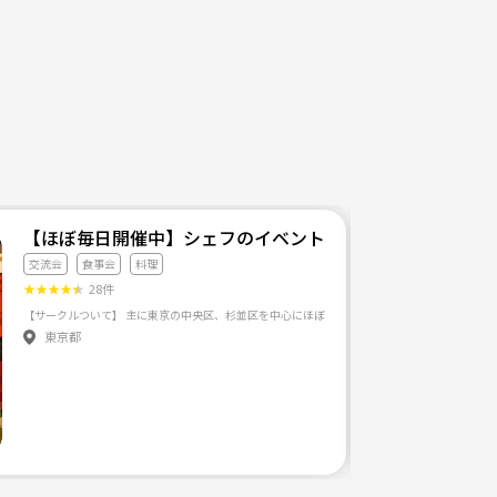
【ほぼ毎日開催中】シェフのイベントサークル
交流会
食事会
料理
★
★
★
★
★
28件
東京都