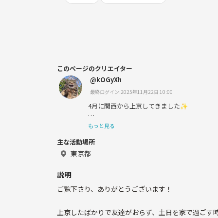
このページのクリエイター
@kOGyXh
最終ログイン:2025年11月22日 10:00
4月に関西から上京してきました✨
慣れたら大阪弁めっちゃ出ます笑
もっと見る
主な活動場所
運動するのもいいけど、一番はこっちで友達た
東京都
慣れたら企画もしてみたいな、、🙃🙃
説明
ご覧下さり、ありがとうございます！
上京したばかりで友達がおらず、土日を家で過ごす時