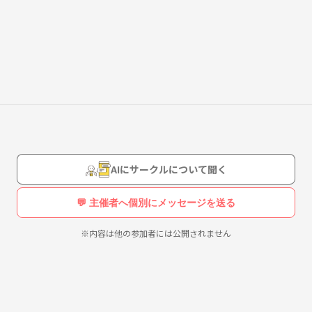
ント等、需要がありそうなものはどんどん企画していきたいと思ってい
を作るお手伝いをしますので、誰でも気軽にご参加ください☺️
AIにサークルについて聞く
💬 主催者へ個別にメッセージを送る
※内容は他の参加者には公開されません