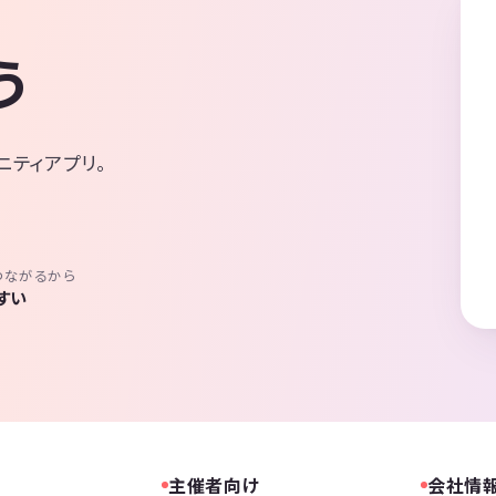
う
ニティアプリ。
つながるから
すい
主催者向け
会社情