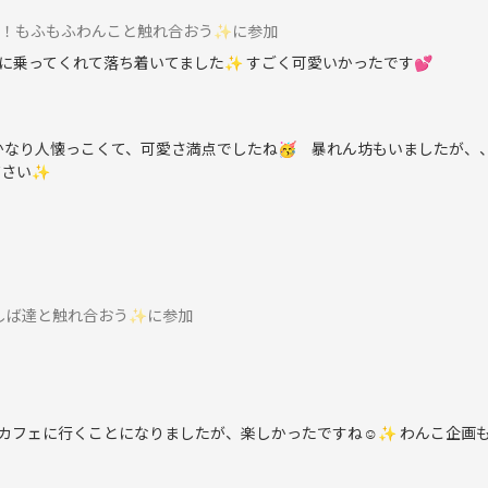
】貸切！もふもふわんこと触れ合おう✨に参加
に乗ってくれて落ち着いてました✨ すごく可愛いかったです💕
 かなり人懐っこくて、可愛さ満点でしたね🥳 暴れん坊もいましたが、
ださい✨
まめしば達と触れ合おう✨に参加
つ犬カフェに行くことになりましたが、楽しかったですね☺️✨ わんこ企