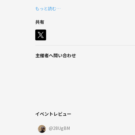
もっと読む…
カフェだけじゃなくて、お酒が苦手な方向けのイベ
男女問わず、皆さまとお話しして、仲良くなれる環境
共有
主催者へ問い合わせ
イベントレビュー
@
28UgBM