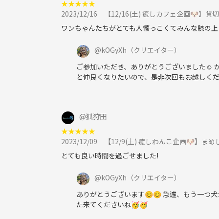
★
★
★
★
★
2023/12/16
【12/16(土) 癒しカフェ企画🐶
ワンちゃんたちがとても人懐っこくてみんな膝の上
@
kOGyXh
（クリエイター）
ご参加いただき、ありがとうございました☺️
と仲良くなりたいので、是非次回もお越しく
@
狐狩田
★
★
★
★
★
2023/12/09
【12/9(土) 癒しわんこ企画🐶】
とても良い時間を過ごせました!
@
kOGyXh
（クリエイター）
ありがとうございます😊😊 急遽、もう一
た来てくださいね🥳🥳