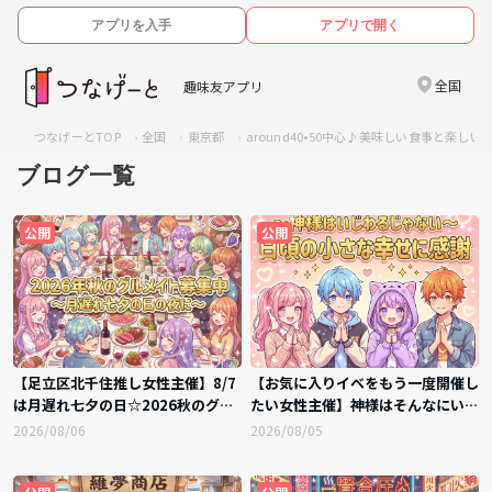
アプリを入手
アプリで開く
全国
趣味友アプリ
つなげーとTOP
全国
東京都
around40•50中心♪美味しい食事と楽しい
ブログ一覧
公開
公開
【足立区北千住推し女性主催】8/7
【お気に入りイベをもう一度開催し
は月遅れ七夕の日☆2026秋のグル
たい女性主催】神様はそんなにいじ
メメイト募集中☆茨城人気イタリア
わるじゃない☆日頃の小さな幸せに
2026/08/06
2026/08/05
ン待望の北千住進出！
感謝☆水曜はこの日ラスト