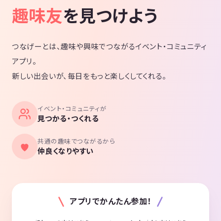
趣味友
を見つけよう
つなげーとは、趣味や興味でつながるイベント・コミュニティ
アプリ。
新しい出会いが、毎日をもっと楽しくしてくれる。
イベント・コミュニティが
見つかる・つくれる
共通の趣味でつながるから
仲良くなりやすい
アプリでかんたん参加！