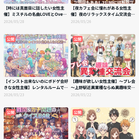
【時には真面目に話したい女性主
【夜カフェ会に憧れがある女性主
催】ミスチルの名曲LOVEとOver
催】夜のリラックスタイム交流会！
から着想‥あの人あの時間‥だから
21:30完全終了で翌日も安心✨
2026/05/28
2026/05/26
今がある✨
公開
公開
【インスト出来ないのにボドゲ会好
【趣味が欲しい女性主催】～プレ会
きな女性主催】レンタルルームでボ
～上野駅近異業種ならぬ異趣味交流
ドゲ＆ちょっと雑談☆初心者＆イン
会パーティー✨ 人＆趣味に出会う
2026/05/23
2026/05/22
ストできる人も大歓迎
素敵時間・・・☆
公開
公開