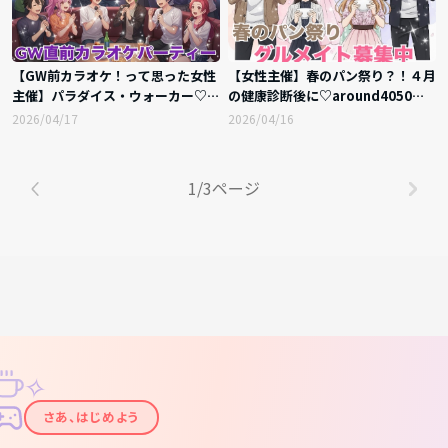
【GW前カラオケ！って思った女性
【女性主催】春のパン祭り？！４月
主催】パラダイス・ウォーカー♡歌
の健康診断後に♡around4050限
に自信ない方も遠慮なく来て来て♪
定！グルメイトを作ろう♪～御徒町
2026/04/17
2026/04/16
連休前にカラオケイベント
～
1/3ページ
✧
✦
さあ、はじめよう