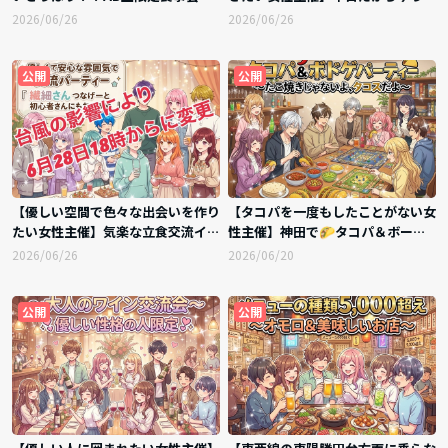
口下手だけど社交的に語ろう（シリ
り！野菜たっぷりランチ＆日本一高
2026/06/26
2026/06/26
ーズ全4回第三弾AB型）
い地上150mスタバへ✨
公開
公開
【優しい空間で色々な出会いを作り
【タコパを一度もしたことがない女
たい女性主催】気楽な立食交流イベ
性主催】神田で🌮タコパ＆ボード
ント✨つなげーと初心者さんや人
ゲーム！初心者・おひとり様も超歓
2026/06/26
2026/06/20
見知りさんもお気軽に✨
迎✨今回少人数✨
公開
公開