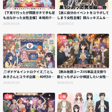
【下見で行ったが問題ガチで手も足
【遂に自分のイベントをコラボして
も出なかった女性主催】本格的クイ
しまう女性主催】脱ルッキズム＆男
ズ！回答無理でも楽しい＆勉強に☆
女脳🧠お気に入りのイベントをく
2026/05/16
2026/05/15
初心者＆おひとり様も
っつけちゃいました☆
公開
公開
🎵ボドゲ＆イントロクイズ🎵とし
【飲み放題コースVS単品注文割り
あきさんとコラボ企画✨40代50代
勘どっちがよいか検証したい女性主
限定
催】上野＆御徒町エリアで試したい
2026/05/10
2026/05/01
☆集金袋が空で終了！
公開
公開