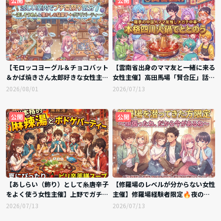
公開
公開
【モロッコヨーグル＆チョコバット
【雲南省出身のママ友と一緒に来る
＆かば焼きさん太郎好きな女性主
女性主催】高田馬場「賢合圧」話題
催】大人の夏休み？！流しそうめん
のガチ中華体験！本格四川料理で異
2026/08/01
2026/07/13
＆懐かし駄菓子×ボドゲ☆
文化交流会7/28締切
公開
公開
【あしらい（飾り）として糸唐辛子
【修羅場のレベルが分からない女性
をよく使う女性主催】上野でガチ中
主催】修羅場経験者限定🔥夜のス
華四川本格麻辣湯＆ボドゲ！初心者
ペシャル食事会！本音トークで深ま
2026/07/13
2026/07/13
おひとり様超歓迎✨
る絆☆