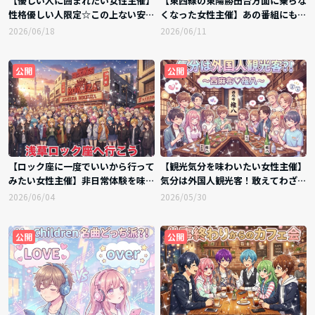
【優しい人に囲まれたい女性主催】
【東西線の東陽勝田台方面に乗らな
性格優しい人限定☆この上ない安心
くなった女性主催】あの番組にも出
感でソムリエ厳選ワイン含むセルフ
演✨オモうま店✨ メニューは500
2026/06/18
2026/06/11
飲み放題大人ワイン会✨
0種類！！！
公開
公開
【ロック座に一度でいいから行って
【観光気分を味わいたい女性主催】
みたい女性主催】非日常体験を味わ
気分は外国人観光客！敢えてわざわ
おう✨
ざ♪超観光客向け有名居酒屋♪
2026/06/04
2026/05/30
公開
公開