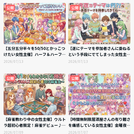
公開
公開
【五分五分半々を50/50とかっこつ
【遂にテーマを参加者さんに委ねる
けたい女性主催】ハーフ＆ハーフ黄
という手段にでてしまった女性主
金比率？！半分ずつ＆気持ちもすっ
催】テーマ持参で話題が広がるリラ
2026/07/13
2026/07/13
きり☆男性満席
ックス食事会✨
公開
公開
【麻雀教わり中の女性主催】ウルト
【時間無制限居酒屋さんの有り難さ
ラ超初心者限定！麻雀デビュー♪友
を痛感している女性主催】金曜夜大
達作り＆頭の体操♪講師3名もいま
交流会✨時間無制限✨ 一気に50名
2026/07/09
2026/07/07