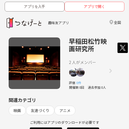
アプリを入手
アプリで開く
全国
趣味友アプリ
早稲田松竹映
画研究所
2 人がメンバー
評価
0件
開催数 0回
過去参加 0人
関連カテゴリ
映画
友達づくり
アニメ
ご利用にはアプリのダウンロードが必要です