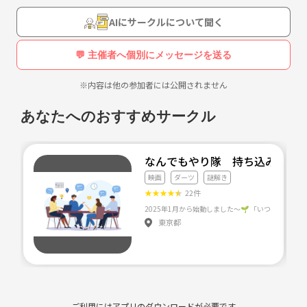
AIにサークルについて聞く
💬 主催者へ個別にメッセージを送る
※内容は他の参加者には公開されません
あなたへのおすすめサークル
なんでもやり隊 持ち込み企画部 
映画
ダーツ
謎解き
★
★
★
★
★
22件
東京都
ご利用にはアプリのダウンロードが必要です