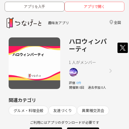
アプリを入手
アプリで開く
全国
趣味友アプリ
ハロウィンパ
ーティ
1 人がメンバー
評価
0件
開催数 0回
過去参加 0人
関連カテゴリ
グルメ・料理全般
友達づくり
異業種交流会
ご利用にはアプリのダウンロードが必要です