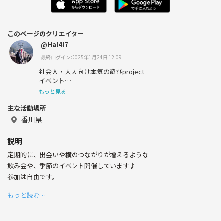
このページのクリエイター
@HaI4l7
最終ログイン:2025年1月24日 12:09
社会人・大人向け本気の遊びproject
イベント
お酒はなんでもオッケー（ワインは除く）
もっと見る
旅行/風景写真
主な活動場所
自転車／スノーボード
香川県
説明
定期的に、出会いや横のつながりが増えるような
飲み会や、季節のイベント開催しています♪
参加は自由です。
もっと読む…