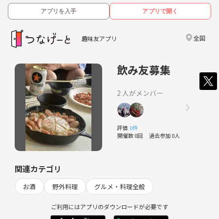
アプリを入手
アプリで開く
全国
趣味友アプリ
飲み友募集
2 人がメンバー
評価
0件
開催数 0回
過去参加 0人
関連カテゴリ
お酒
野外料理
グルメ・料理全般
ご利用にはアプリのダウンロードが必要です