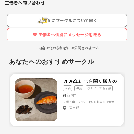
主催者へ問い合わせ
AIにサークルについて聞く
💬 主催者へ個別にメッセージを送る
※内容は他の参加者には公開されません
あなたへのおすすめサークル
2026年に店を開く職人の【鮨
お酒
和食
グルメ・料理全般
評価
0件
丿燗と申します。 【鮨×お茶×日本酒】三位一体を
東京都