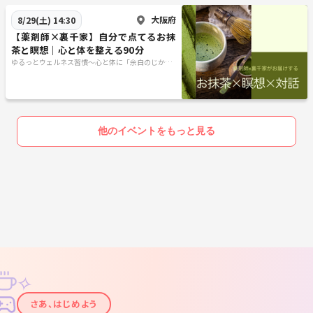
大阪府
8/29(土) 14:30
【薬剤師×裏千家】自分で点てるお抹
茶と瞑想｜心と体を整える90分
ゆるっとウェルネス習慣〜心と体に「余白のじか
ん」を〜
他のイベントをもっと見る
✧
✦
さあ、はじめよう