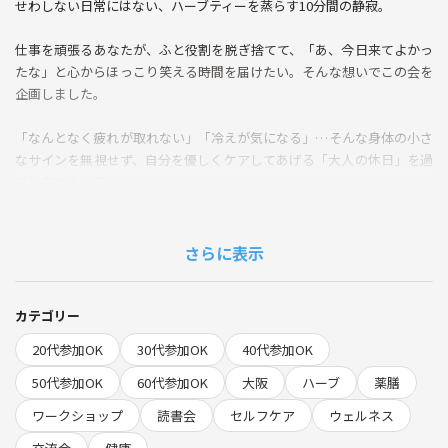
せわしない日常にはない、ハーブティーを蒸らす10分間の静寂。
仕事を頑張るあなたが、ふと役割を脱ぎ捨てて、「あ、今日来てよかっ
たな」と心からほっこり笑える時間を届けたい。そんな想いでこの会を
企画しました。
「なんとなく疲れが取れない」「冷えが気になる」…そんな身体の小さ
なサインを無視せず、自分を優しくケアしてあげる「大人の休日」を過
ごしませんか？
🌿 このイベントの「体験」ポイント
【調合】8種のハーブから自分で選ぶ「飲む処方箋」
さらに表示
今の気分や体調に合わせて、世界に一つだけのブレンドを自分の手で作
ります。香りに癒やされながら、自分を労わる時間です。
カテゴリー
【読む】準備不要！10分間のウェルネス読書
20代参加OK
30代参加OK
40代参加OK
事前の読書は一切不要です。会場にある本をパラパラと眺めて、今の自
分に響く「言葉」を直感で探す、贅沢なひととき。
50代参加OK
60代参加OK
大阪
ハーブ
薬膳
ワークショップ
読書会
セルフケア
ウェルネス
【知る】プロが教える「小さな健康の知恵」
体の仕組みを知る薬剤師が、明日からの日常が少し楽になるセルフケア