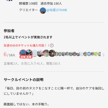
開催数 106回
過去参加 180人
クリエイター
@佑夏ZI7bWB
参加者
2名以上でイベントが実施されます
友達の分のチケットも購入可能！！
6
/ 10人
主催
主催
主催者2人、お気に入り41人、閲覧183人
サークルイベントの説明
「毎日、目の前のタスクをこなすことに精一杯で、自分のケアを後回し
にしていませんか？」
画面越しではない、本の手触り。