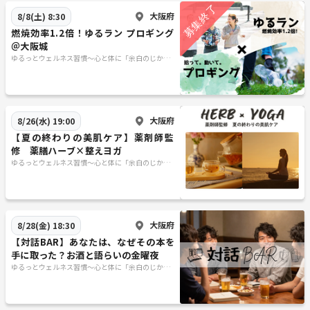
大阪府
8/8(土) 8:30
燃焼効率1.2倍！ゆるラン プロギング
＠大阪城
ゆるっとウェルネス習慣〜心と体に「余白のじか
ん」を〜
大阪府
8/26(水) 19:00
【夏の終わりの美肌ケア】薬剤師監
修 薬膳ハーブ×整えヨガ
ゆるっとウェルネス習慣〜心と体に「余白のじか
ん」を〜
大阪府
8/28(金) 18:30
【対話BAR】あなたは、なぜその本を
手に取った？お酒と語らいの金曜夜
ゆるっとウェルネス習慣〜心と体に「余白のじか
ん」を〜