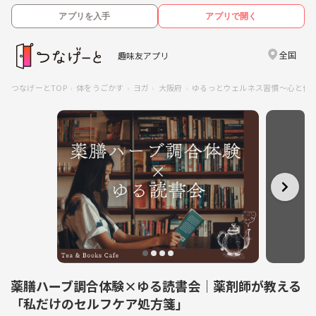
アプリを入手
アプリで開く
全国
趣味友アプリ
つなげーとTOP
体をうごかす
ヨガ
大阪府
ゆるっとウェルネス習慣〜心と体
薬膳ハーブ調合体験×ゆる読書会｜薬剤師が教える
「私だけのセルフケア処方箋」