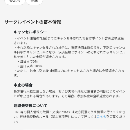
交流会
健康
のヒントを、ゆるやかにお伝えします。
📍 会場について
サークルイベントの基本情報
4月17日にオープンしたばかりの注目のスポット「まちライブラリー＠
履正社十三図書館」で開催！新しい木の香りに包まれた、静かで豊かな
キャンセルポリシー
空気感をぜひ味わってください。
・イベント開始の7日前までにキャンセルされた場合はポイント含め全額返金
されます。
・それ以降にキャンセルされた場合は、事前決済金額のうち、下記のキャンセ
🕒 当日の流れ
ル料率がキャンセル料になり、決済金額とポイントのそれぞれからキャンセル
自己紹介： ニックネームでOK！ゆるくスタート。
料を差し引いた金額が返金されます。
・当日まで0%
ハーブ調合ワークショップ： 薬剤師のアドバイスを聞きながら調合体
・翌日以降: 100%
験。
・ただし、お申し込み後 1時間以内にキャンセルされた場合は全額返金されま
す。
10分間の読書タイム： お茶を蒸らす間、本との偶然の出会いを楽しみ
ます。
中止の場合
シェア＆リラックス： 淹れたてのお茶を味わいながら、見つけた言葉
最少催行人数に達しない場合、および天候不順など主催者の判断によりイベン
をゆるやかに共有。
トが中止される場合があります。その場合、参加料金は全額返金されます。
連絡先交換について
📝 開催詳細
LINE等の個人情報の取得・交換については双方同意のうえ慎重に行ってくださ
日時： 5月17日（日）10:30–12:30
い。連絡先交換のルール（禁止事項等）について詳しくは
こちら
をご覧くださ
※終了後、希望者で１時間ほどシェア会やランチに行ったりしています
い。
場所： まちライブラリー＠履正社十三図書館（ジオタワー大阪十三 2