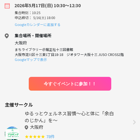
2026年5月17日(日) 10:30〜12:30
集合時刻：10:25
申込締切： 5/16(土) 18:00
Googleカレンダーに追加する
集合場所・開催場所
大阪府
まちライブラリー＠履正社十三図書館
大阪市淀川区十三東1丁目18-18 ジオタワー大阪十三 JUSO CROSS2階
Googleマップで表示
今すぐイベントに参加！！
主催サークル
ゆるっとウェルネス習慣〜心と体に「余白
のじかん」を〜
大阪府
★
★
★
★
★
78件