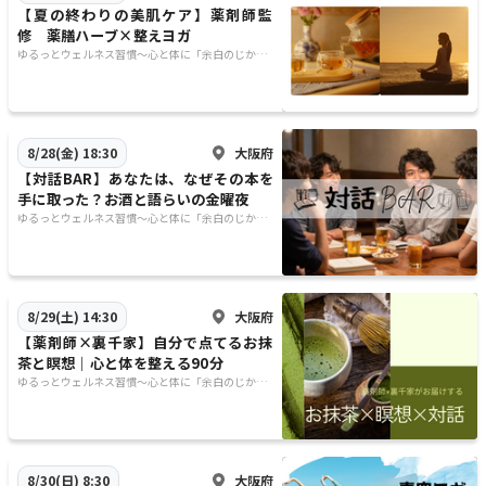
【夏の終わりの美肌ケア】薬剤師監
修 薬膳ハーブ×整えヨガ
ゆるっとウェルネス習慣〜心と体に「余白のじか
ん」を〜
大阪府
8/28(金) 18:30
【対話BAR】あなたは、なぜその本を
手に取った？お酒と語らいの金曜夜
ゆるっとウェルネス習慣〜心と体に「余白のじか
ん」を〜
大阪府
8/29(土) 14:30
【薬剤師×裏千家】自分で点てるお抹
茶と瞑想｜心と体を整える90分
ゆるっとウェルネス習慣〜心と体に「余白のじか
ん」を〜
大阪府
8/30(日) 8:30