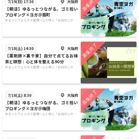
大阪府
7/19(日) 17:30
【朝活】ゆるっとつながる。ゴミ拾い
プロギング×ヨガ＠扇町
ゆるっとウェルネス習慣〜心と体に「余白のじか
ん」を〜
大阪府
7/18(土) 14:30
【薬剤師×裏千家】自分で点てるお抹
茶と瞑想｜心と体を整える90分
ゆるっとウェルネス習慣〜心と体に「余白のじか
ん」を〜
大阪府
7/18(土) 8:30
【朝活】ゆるっとつながる。ゴミ拾い
プロギング×ヨガ＠梅田
ゆるっとウェルネス習慣〜心と体に「余白のじか
ん」を〜