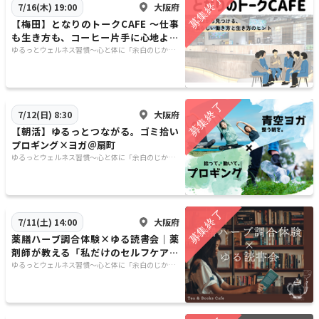
大阪府
7/16(木) 19:00
【梅田】となりのトークCAFE 〜仕事
も生き方も、コーヒー片手に心地よく
語る夜〜
ゆるっとウェルネス習慣〜心と体に「余白のじか
ん」を〜
大阪府
7/12(日) 8:30
【朝活】ゆるっとつながる。ゴミ拾い
プロギング×ヨガ＠扇町
ゆるっとウェルネス習慣〜心と体に「余白のじか
ん」を〜
大阪府
7/11(土) 14:00
薬膳ハーブ調合体験×ゆる読書会｜薬
剤師が教える「私だけのセルフケア処
方箋」
ゆるっとウェルネス習慣〜心と体に「余白のじか
ん」を〜