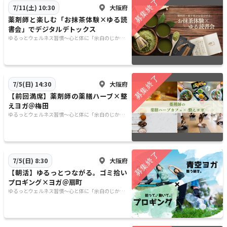
大阪府
7/11(土) 10:30
薬剤師と楽しむ「お抹茶体験×ゆる読
書会」でデジタルデトックス
ゆるっとウェルネス習慣〜心と体に「余白のじか
ん」を〜
大阪府
7/5(日) 14:30
【前回満席】薬剤師の薬膳ハーブ×整
えヨガ＠梅田
ゆるっとウェルネス習慣〜心と体に「余白のじか
ん」を〜
大阪府
7/5(日) 8:30
【朝活】ゆるっとつながる。ゴミ拾い
プロギング×ヨガ＠扇町
ゆるっとウェルネス習慣〜心と体に「余白のじか
ん」を〜