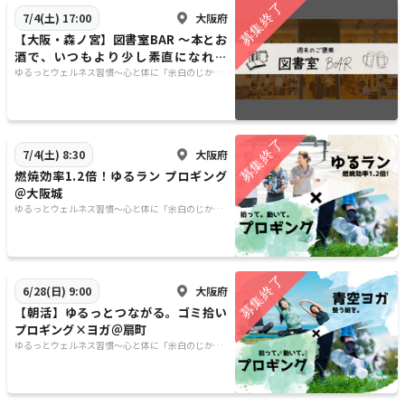
大阪府
7/4(土) 17:00
【大阪・森ノ宮】図書室BAR 〜本とお
酒で、いつもより少し素直になれる
夜〜
ゆるっとウェルネス習慣〜心と体に「余白のじか
ん」を〜
大阪府
7/4(土) 8:30
燃焼効率1.2倍！ゆるラン プロギング
＠大阪城
ゆるっとウェルネス習慣〜心と体に「余白のじか
ん」を〜
大阪府
6/28(日) 9:00
【朝活】ゆるっとつながる。ゴミ拾い
プロギング×ヨガ＠扇町
ゆるっとウェルネス習慣〜心と体に「余白のじか
ん」を〜