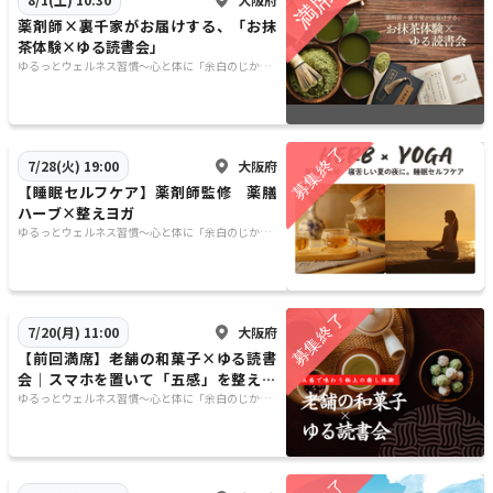
薬剤師×裏千家がお届けする、「お抹
茶体験×ゆる読書会」
ゆるっとウェルネス習慣〜心と体に「余白のじか
ん」を〜
大阪府
7/28(火) 19:00
【睡眠セルフケア】薬剤師監修 薬膳
ハーブ×整えヨガ
ゆるっとウェルネス習慣〜心と体に「余白のじか
ん」を〜
大阪府
7/20(月) 11:00
【前回満席】老舗の和菓子×ゆる読書
会｜スマホを置いて「五感」を整える
贅沢な時間を
ゆるっとウェルネス習慣〜心と体に「余白のじか
ん」を〜