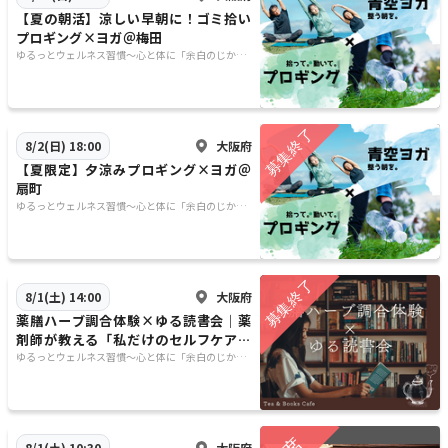
【夏の朝活】涼しい早朝に！ゴミ拾い
プロギング×ヨガ＠梅田
ゆるっとウェルネス習慣〜心と体に「余白のじか
ん」を〜
大阪府
8/2(日) 18:00
【夏限定】夕涼みプロギング×ヨガ＠
扇町
ゆるっとウェルネス習慣〜心と体に「余白のじか
ん」を〜
大阪府
8/1(土) 14:00
薬膳ハーブ調合体験×ゆる読書会｜薬
剤師が教える「私だけのセルフケア処
方箋」
ゆるっとウェルネス習慣〜心と体に「余白のじか
ん」を〜
大阪府
8/1(土) 10:30