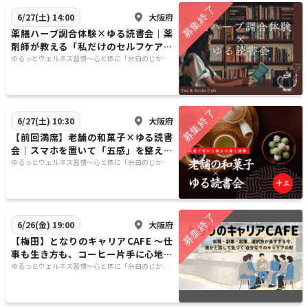
大阪府
6/27(土) 14:00
薬膳ハーブ調合体験×ゆる読書会｜薬
剤師が教える「私だけのセルフケア処
方箋」
ゆるっとウェルネス習慣〜心と体に「余白のじか
ん」を〜
大阪府
6/27(土) 10:30
【前回満席】老舗の和菓子×ゆる読書
会｜スマホを置いて「五感」を整える
贅沢な120分
ゆるっとウェルネス習慣〜心と体に「余白のじか
ん」を〜
大阪府
6/26(金) 19:00
【梅田】となりのキャリアCAFE 〜仕
事も生き方も、コーヒー片手に心地よ
く語る夜〜
ゆるっとウェルネス習慣〜心と体に「余白のじか
ん」を〜