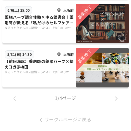
大阪府
6/6(土) 15:00
薬膳ハーブ調合体験×ゆる読書会｜薬
剤師が教える「私だけのセルフケア処
方箋」
ゆるっとウェルネス習慣〜心と体に「余白のじか
ん」を〜
大阪府
5/31(日) 14:30
【前回満席】薬剤師の薬膳ハーブ×整
えヨガ＠梅田
ゆるっとウェルネス習慣〜心と体に「余白のじか
ん」を〜
1/4ページ
サークルページに戻る