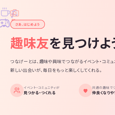
♫
✧
✦
✦
♪
✧
さあ、はじめよう
趣味友
を見つけよ
つなげーとは、趣味や興味でつながるイベント・コミュ
新しい出会いが、毎日をもっと楽しくしてくれる。
イベント・コミュニティが
共通の趣味で
見つかる・つくれる
仲良くなりや