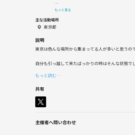
もっと見る
主な活動場所
飲むのが好きなんで飲み友探したいと思って
東京都
説明
宜しくお願いします！
東京は色んな場所から集まってる人が多いと思うの
自分も引っ越して来たばっかりの時はそんな状態で
もっと読む…
そうゆう人達の為に盛り上がれる場所を作っていき
もちろん、元々東京の人、東京じゃない人、全然友達
共有
主催者へ問い合わせ