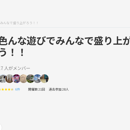
みんなで盛り上がろう！！
色んな遊びでみんなで盛り上
う！！
27 人がメンバー
★
★
★
★
★
6件
開催数 21回
過去参加 28人