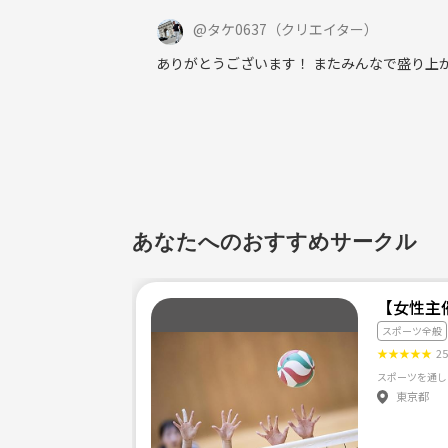
@
タケ0637
（クリエイター）
ありがとうございます！ またみんなで盛り上
あなたへのおすすめサークル
【女性主
スポーツ全般
★
★
★
★
★
2
東京都