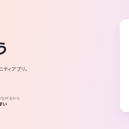
う
ニティアプリ。
つながるから
すい