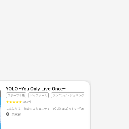
YOLO ~You Only Live Once~
スポーツ全般
ドッチボール
ランニング・ジョギング
★
★
★
★
★
444件
東京都