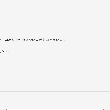
ます！
で、中々友達が出来ない人が多いと思います！
した！
たいと思います！
いるよって人(笑)、どんな人でも一緒に盛り上がりましょう！！